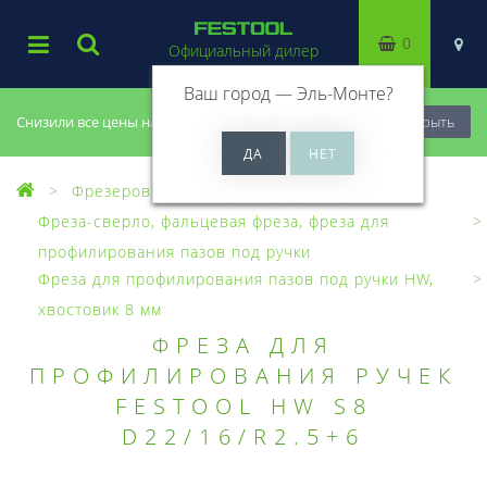
0
Официальный дилер
Ваш город —
Эль-Монте
?
Снизили все цены на 20%, успей купить!
Закрыть
Фрезерование
Фрезы, головки
Фреза-сверло, фальцевая фреза, фреза для
профилирования пазов под ручки
Фреза для профилирования пазов под ручки HW,
хвостовик 8 мм
ФРЕЗА ДЛЯ
ПРОФИЛИРОВАНИЯ РУЧЕК
FESTOOL HW S8
D22/16/R2.5+6