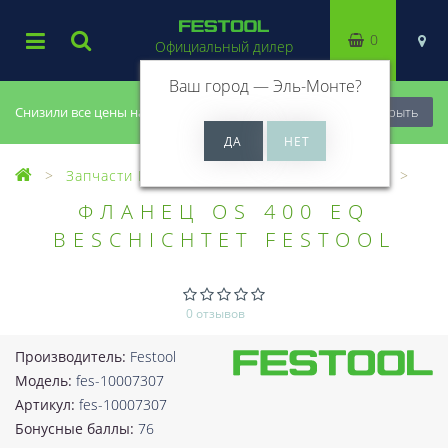
0
Официальный дилер
Ваш город —
Эль-Монте
?
Снизили все цены на 20%, успей купить!
Закрыть
Запчасти Festool
Все запчасти (Разное)
ФЛАНЕЦ OS 400 EQ
BESCHICHTET FESTOOL
0 отзывов
Производитель:
Festool
Модель:
fes-10007307
Артикул:
fes-10007307
Бонусные баллы:
76