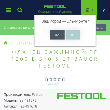
0
Официальный дилер
Ваш город —
Эль-Монте
?
Снизили все цены на 20%, успей купить!
Закрыть
Запчасти Festool
Все запчасти (Разное)
ФЛАНЕЦ ЗАЖИМНОЙ PF
1200 E S10,5 ET-BAUGR
FESTOOL
0 отзывов
Производитель:
Festool
Модель:
fes-491678
Артикул:
fes-491678