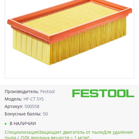
Производитель:
Festool
Модель:
HF-CT SYS
Артикул:
500558
Бонусные баллы:
50
В НАЛИЧИИ
СпециализацияЗащищает двигатель от пылиДля удаления
пыли с ПДК вредных веществ > 1 мг/м³..