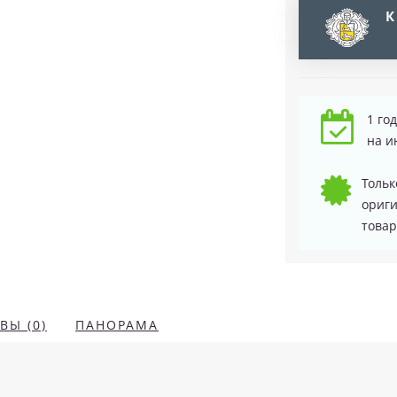
К
1 го
на и
Тольк
ориг
товар
ВЫ (0)
ПАНОРАМА