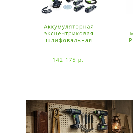
Аккумуляторная
эксцентриковая
шлифовальная
P
машинка Festool ETSC
125 3,0 I-Set
142 175 р.