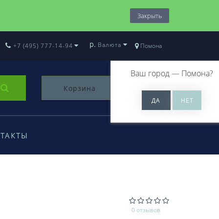
Закрыть
р.
Валюта
+7 (495) 777-14-94
Помона
Ваш город —
Помона
?
Корзина
0
ТАКТЫ
0 отзывов