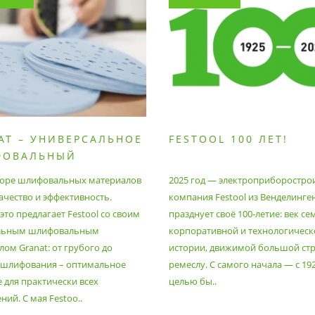
AT – УНИВЕРСАЛЬНОЕ
FESTOOL 100 ЛЕТ!
ФОВАЛЬНЫЙ
РИАЛ
оре шлифовальных материалов
2025 год — электроприборостро
ачество и эффективность.
компания Festool из Венделинге
то предлагает Festool со своим
празднует своё 100-летие: век се
льным шлифовальным
корпоративной и технологическ
ом Granat: от грубого до
истории, движимой большой стр
 шлифования – оптимальное
ремеслу. С самого начала — с 19
 для практически всех
целью бы..
ий. С мая Festoo..