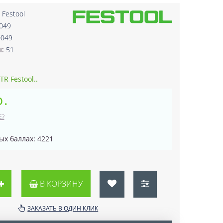
:
Festool
049
0049
ы:
51
R Festool..
р.
Е?
ых баллах: 4221
В КОРЗИНУ
ЗАКАЗАТЬ В ОДИН КЛИК