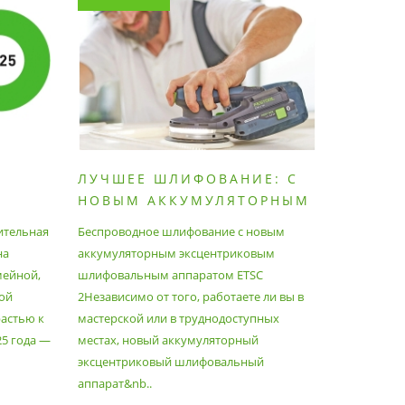
ЛУЧШЕЕ ШЛИФОВАНИЕ: С
КАК П
НОВЫМ АККУМУЛЯТОРНЫМ
ПЫЛЕС
ШЛИФОВАЛЬНЫМ
МАКСИ
ительная
Беспроводное шлифование с новым
Festool уж
АППАРАТОМ ETSC2
на
аккумуляторным эксцентриковым
пылесосам
мейной,
шлифовальным аппаратом ETSC
Немецкий 
ой
2Независимо от того, работаете ли вы в
множество
астью к
мастерской или в труднодоступных
нужд, поз
25 года —
местах, новый аккумуляторный
спланиров
эксцентриковый шлифовальный
идеально 
аппарат&nb..
Благода..