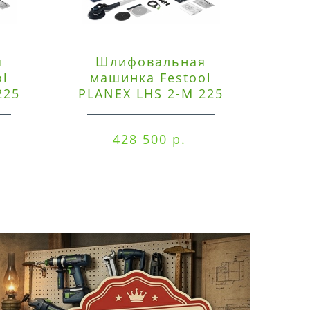
я
Шлифовальная
Э
ol
машинка Festool
225
PLANEX LHS 2-M 225
ред
EQ/CTM 36-Set
RO
428 500 р.