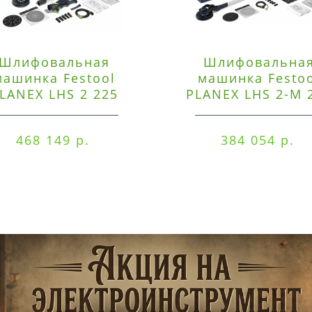
Шлифовальная
Шлифовальна
машинка Festool
машинка Festo
LANEX LHS 2 225
PLANEX LHS 2-M 
EQI/CTM 36-Set
EQ/CTL 36-Set
468 149 р.
384 054 р.