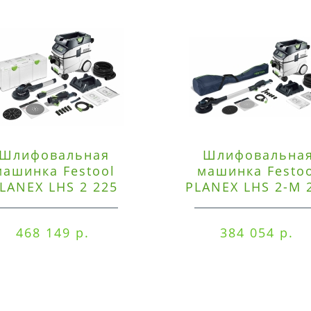
Шлифовальная
Шлифовальна
машинка Festool
машинка Festo
LANEX LHS 2 225
PLANEX LHS 2-M 
EQI/CTM 36-Set
EQ/CTL 36-Set
468 149 р.
384 054 р.