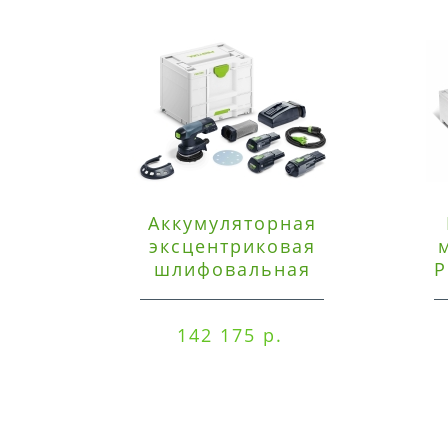
Аккумуляторная
эксцентриковая
шлифовальная
P
машинка Festool ETSC
125 3,0 I-Set
142 175 р.