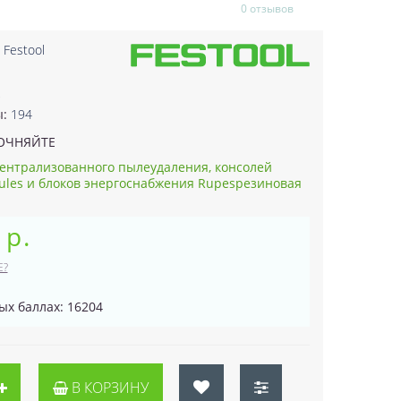
0 отзывов
:
Festool
2
ы:
194
ОЧНЯЙТЕ
централизованного пылеудаления, консолей
rkules и блоков энергоснабжения Rupesрезиновая
 р.
Е?
ых баллах: 16204
В КОРЗИНУ