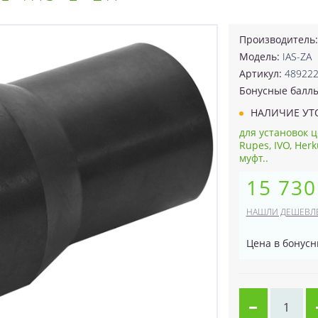
Производитель
Модель:
IAS-ZA
Артикул:
48922
Бонусные балл
НАЛИЧИЕ УТ
для установок 
Rupes, IVO, He
муфт..
15 730
НАШЛИ ДЕШЕВЛ
Цена в бонусн