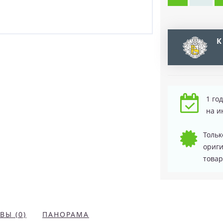
К
1 го
на и
Тольк
ориг
товар
ВЫ (0)
ПАНОРАМА