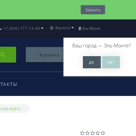
Закрыть
р.
Валюта
+7 (495) 777-14-94
Эль-Монте
Ваш город —
Эль-Монте
?
Корзина
0
ТАКТЫ
ная муфта