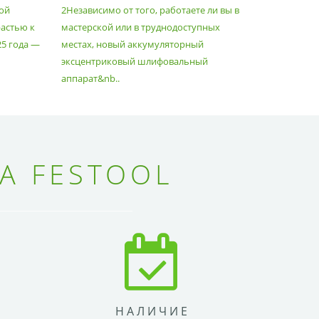
ой
2Независимо от того, работаете ли вы в
множество
астью к
мастерской или в труднодоступных
нужд, поз
25 года —
местах, новый аккумуляторный
спланиров
эксцентриковый шлифовальный
идеально 
аппарат&nb..
Благода..
А FESTOOL
НАЛИЧИЕ