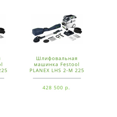
я
Шлифовальная
Э
ol
машинка Festool
225
PLANEX LHS 2-M 225
ред
EQ/CTM 36-Set
RO
428 500 р.