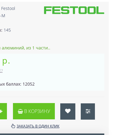
:
Festool
R-M
9
ы:
145
алюминий, из 1 части..
 р.
Е?
ых баллах: 12052
В КОРЗИНУ
ЗАКАЗАТЬ В ОДИН КЛИК