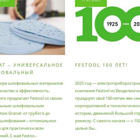
AT – УНИВЕРСАЛЬНОЕ
FESTOOL 100 ЛЕТ!
ФОВАЛЬНЫЙ
РИАЛ
оре шлифовальных материалов
2025 год — электроприборостро
ачество и эффективность.
компания Festool из Венделинге
то предлагает Festool со своим
празднует своё 100-летие: век се
льным шлифовальным
корпоративной и технологическ
ом Granat: от грубого до
истории, движимой большой стр
 шлифования – оптимальное
ремеслу. С самого начала — с 19
 для практически всех
целью бы..
ий. С мая Festoo..