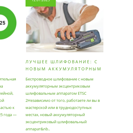
ЛУЧШЕЕ ШЛИФОВАНИЕ: С
КАК П
НОВЫМ АККУМУЛЯТОРНЫМ
ПЫЛЕС
ШЛИФОВАЛЬНЫМ
МАКСИ
ительная
Беспроводное шлифование с новым
Festool уж
АППАРАТОМ ETSC2
на
аккумуляторным эксцентриковым
пылесосам
мейной,
шлифовальным аппаратом ETSC
Немецкий 
ой
2Независимо от того, работаете ли вы в
множество
астью к
мастерской или в труднодоступных
нужд, поз
25 года —
местах, новый аккумуляторный
спланиров
эксцентриковый шлифовальный
идеально 
аппарат&nb..
Благода..