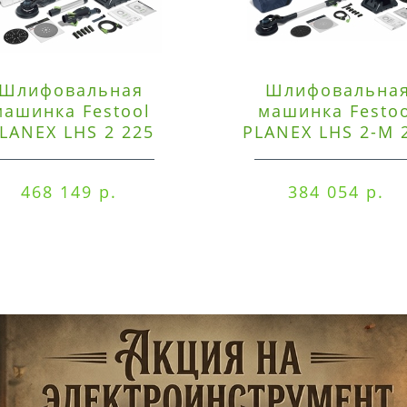
Шлифовальная
Шлифовальна
машинка Festool
машинка Festo
LANEX LHS 2 225
PLANEX LHS 2-M 
EQI/CTM 36-Set
EQ/CTL 36-Set
468 149 р.
384 054 р.