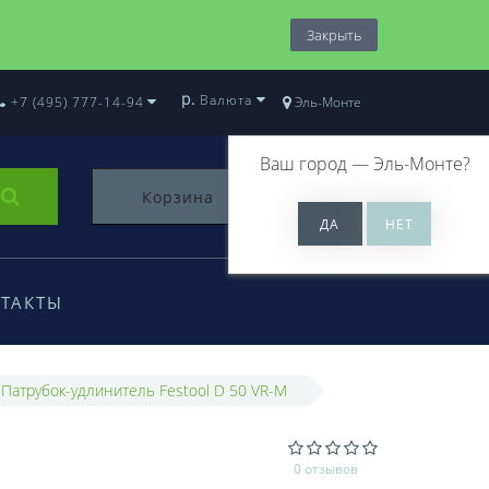
Закрыть
р.
Валюта
+7 (495) 777-14-94
Эль-Монте
Ваш город —
Эль-Монте
?
Корзина
0
ТАКТЫ
Патрубок-удлинитель Festool D 50 VR-M
0 отзывов