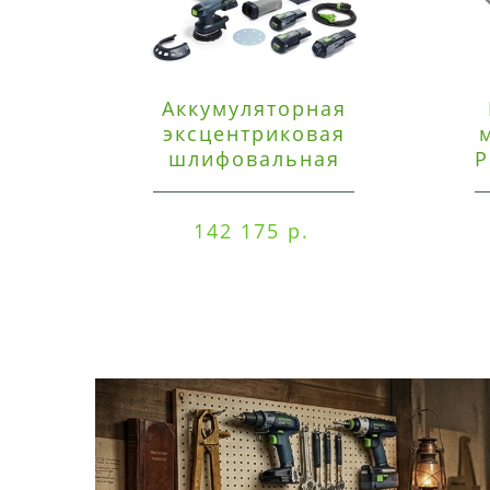
Аккумуляторная
эксцентриковая
шлифовальная
P
машинка Festool ETSC
125 3,0 I-Set
142 175 р.