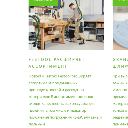
FESTOOL РАСШИРЯЕТ
GRAN
АССОРТИМЕНТ
ШЛИ
ПРОДУМАННЫХ
МАТЕ
Новости Festool Festool расширяет
При выб
ПРИНАДЛЕЖНОСТЕЙ И
ассортимент продуманных
важны к
РАСХОДНЫХ МАТЕРИАЛОВ
принадлежностей и расходных
Именно э
материалов В ассортимент новинок
премиа
входят качественные аксессуары для
материал
пиления, в том числе индикатор
тонкого
положения погружения FS-EP, алмазный
решение
пильный ..
применен