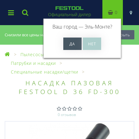
0
Официальный дилер
Ваш город —
Эль-Монте
?
Снизили все цены на 20%, успей купить!
Закрыть
Пылесосы
Оснастка для пылесосов
Патрубки и насадки
Специальные насадки/щетки
НАСАДКА ПАЗОВАЯ
FESTOOL D 36 FD-300
0 отзывов