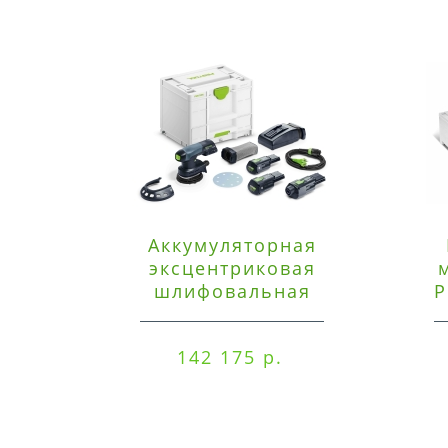
Аккумуляторная
эксцентриковая
шлифовальная
P
машинка Festool ETSC
125 3,0 I-Set
142 175 р.