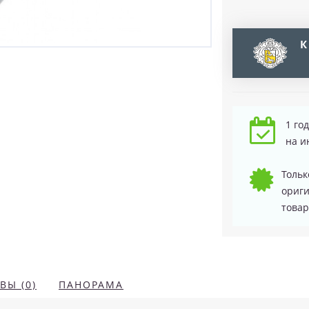
К
1 го
на и
Тольк
ориг
товар
ВЫ (0)
ПАНОРАМА