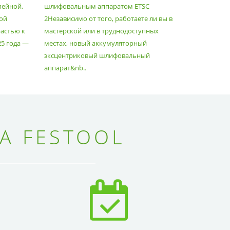
мейной,
шлифовальным аппаратом ETSC
Немецкий 
ой
2Независимо от того, работаете ли вы в
множество
астью к
мастерской или в труднодоступных
нужд, поз
25 года —
местах, новый аккумуляторный
спланиров
эксцентриковый шлифовальный
идеально 
аппарат&nb..
Благода..
А FESTOOL