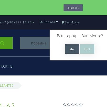
Закрыть
р.
Валюта
+7 (495) 777-14-94
Эль-Монте
Ваш город —
Эль-Монте
?
Корзина
0
ТАКТЫ
CLEANTEC
M-AS