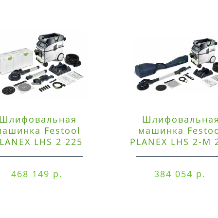
Шлифовальная
Шлифовальна
машинка Festool
машинка Festo
LANEX LHS 2 225
PLANEX LHS 2-M 
EQI/CTM 36-Set
EQ/CTL 36-Set
468 149 р.
384 054 р.