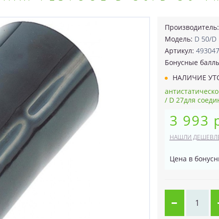
Производитель
Модель:
D 50/D
Артикул:
49304
Бонусные балл
НАЛИЧИЕ УТ
антистатическо
/ D 27для соеди
3 993 
НАШЛИ ДЕШЕВЛ
Цена в бонусн