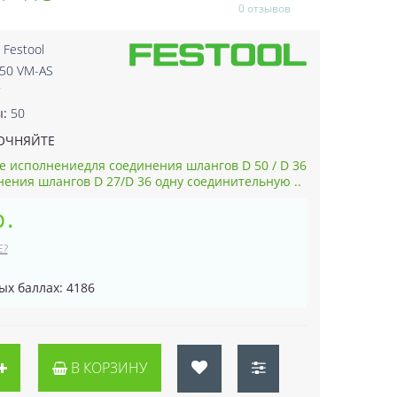
0 отзывов
:
Festool
 50 VM-AS
7
ы:
50
ОЧНЯЙТЕ
е исполнениедля соединения шлангов D 50 / D 36
нения шлангов D 27/D 36 одну соединительную ..
р.
Е?
ых баллах: 4186
В КОРЗИНУ