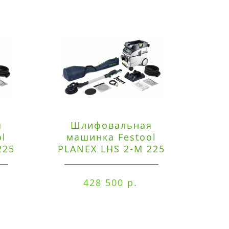
я
Шлифовальная
Э
ol
машинка Festool
225
PLANEX LHS 2-M 225
ред
EQ/CTM 36-Set
RO
428 500 р.