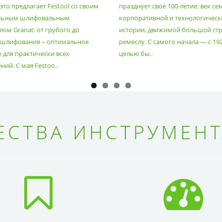
то предлагает Festool со своим
празднует своё 100-летие: век се
льным шлифовальным
корпоративной и технологическ
ом Granat: от грубого до
истории, движимой большой стр
 шлифования – оптимальное
ремеслу. С самого начала — с 19
 для практически всех
целью бы..
ий. С мая Festoo..
СТВА ИНСТРУМЕНТ