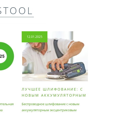
STOOL
12.01.2025
14.04.2
ЛУЧШЕЕ ШЛИФОВАНИЕ: С
КАК П
НОВЫМ АККУМУЛЯТОРНЫМ
ПЫЛЕС
ШЛИФОВАЛЬНЫМ
МАКСИ
ительная
Беспроводное шлифование с новым
Festool уж
АППАРАТОМ ETSC2
на
аккумуляторным эксцентриковым
пылесосам