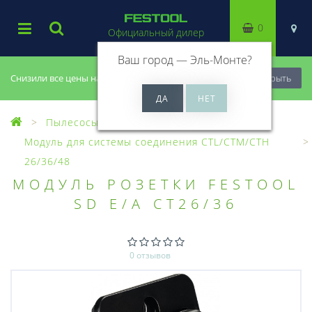
0
Официальный дилер
Ваш город —
Эль-Монте
?
Снизили все цены на 20%, успей купить!
Закрыть
Пылесосы
Оснастка для пылесосов
Модуль для системы соединения CTL/CTM/CTH
26/36/48
МОДУЛЬ РОЗЕТКИ FESTOOL
SD E/A CT26/36
0 отзывов