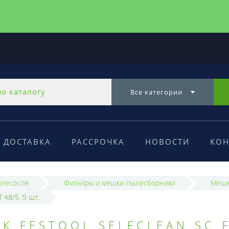
Все категории
ДОСТАВКА
РАССРОЧКА
НОВОСТИ
КОН
ылесосов
Фильтры и мешки-пылесборники
Мешк
48/5. 5 шт.
 FESTOOL SELFCLEAN SC F