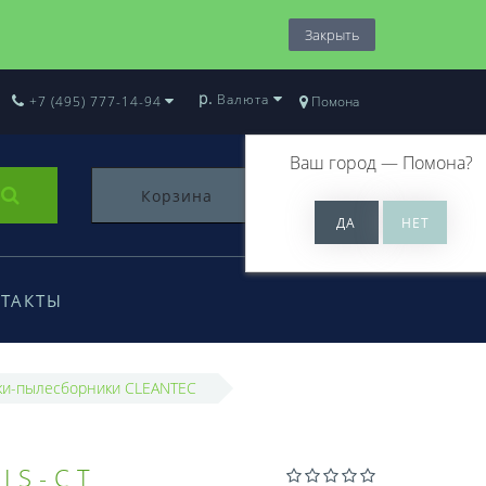
Закрыть
р.
Валюта
+7 (495) 777-14-94
Помона
Ваш город —
Помона
?
Корзина
0
ТАКТЫ
и-пылесборники CLEANTEC
IS-CT