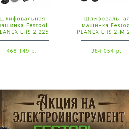
Шлифовальная
Шлифовальна
машинка Festool
машинка Festo
LANEX LHS 2 225
PLANEX LHS 2-M 
EQI/CTM 36-Set
EQ/CTL 36-Set
468 149 р.
384 054 р.