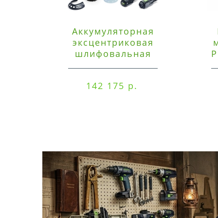
Аккумуляторная
эксцентриковая
шлифовальная
P
машинка Festool ETSC
125 3,0 I-Set
142 175 р.