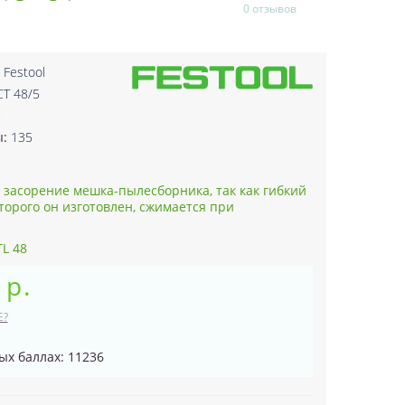
0 отзывов
:
Festool
CT 48/5
9
ы:
135
засорение мешка-пылесборника, так как гибкий
торого он изготовлен, сжимается при
L 48
 р.
Е?
ых баллах: 11236