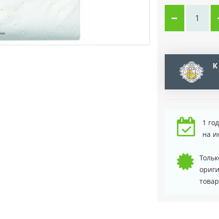
К
1 го
на и
Тольк
ориг
товар