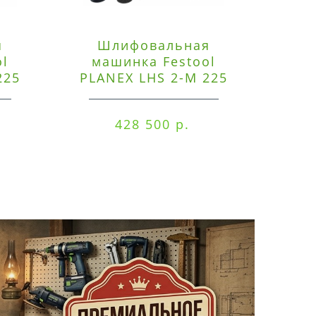
я
Шлифовальная
Э
ol
машинка Festool
225
PLANEX LHS 2-M 225
ред
EQ/CTM 36-Set
RO
428 500 р.