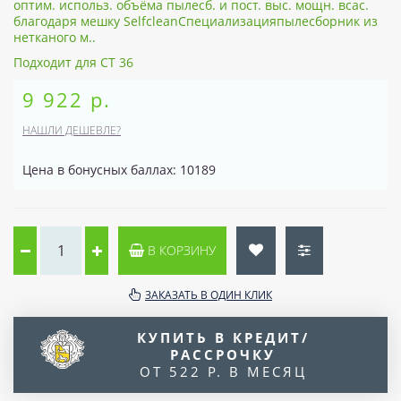
оптим. использ. объёма пылесб. и пост. выс. мощн. всас.
благодаря мешку SelfcleanСпециализацияпылесборник из
нетканого м..
Подходит для CT 36
9 922 р.
НАШЛИ ДЕШЕВЛЕ?
Цена в бонусных баллах: 10189
В КОРЗИНУ
ЗАКАЗАТЬ В ОДИН КЛИК
КУПИТЬ В КРЕДИТ/
РАССРОЧКУ
ОТ 522 Р. В МЕСЯЦ