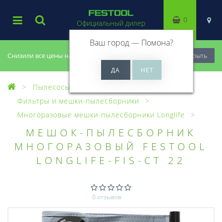
0
Официальный дилер
Ваш город —
Помона
?
Снизили все цены на 20%, успей купить!
Закрыть
Пылесосы
Оснастка для пылесосов
Фильтры и мешки-пылесборники
Многоразовые мешки-пылесборники Longlife
МЕШОК-ПЫЛЕСБОРНИК
МНОГОРАЗОВЫЙ FESTOOL
LONGLIFE-FIS-CT 22
0 отзывов