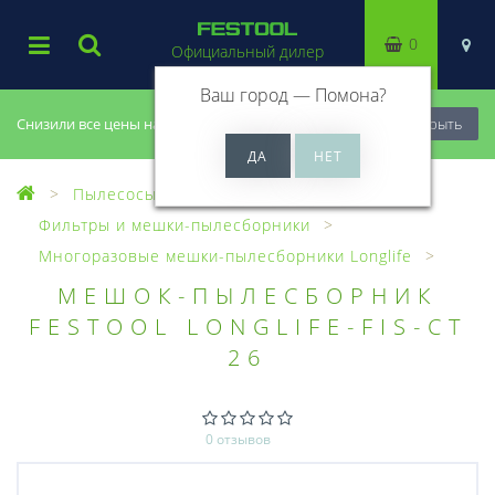
0
Официальный дилер
Ваш город —
Помона
?
Снизили все цены на 20%, успей купить!
Закрыть
Пылесосы
Оснастка для пылесосов
Фильтры и мешки-пылесборники
Многоразовые мешки-пылесборники Longlife
МЕШОК-ПЫЛЕСБОРНИК
FESTOOL LONGLIFE-FIS-CT
26
0 отзывов