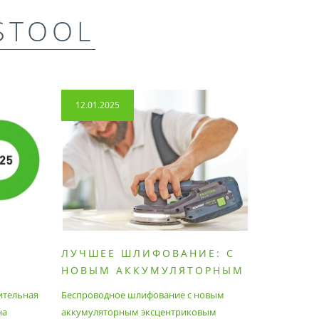
STOOL
12.01.2025
14.04.2
ЛУЧШЕЕ ШЛИФОВАНИЕ: С
КАК П
НОВЫМ АККУМУЛЯТОРНЫМ
ПЫЛЕС
ШЛИФОВАЛЬНЫМ
МАКСИ
ительная
Беспроводное шлифование с новым
Festool уж
АППАРАТОМ ETSC2
на
аккумуляторным эксцентриковым
пылесосам