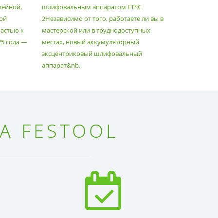
мейной,
шлифовальным аппаратом ETSC
Немецкий 
ой
2Независимо от того, работаете ли вы в
множество
астью к
мастерской или в труднодоступных
нужд, поз
25 года —
местах, новый аккумуляторный
спланиров
эксцентриковый шлифовальный
идеально 
аппарат&nb..
Благода..
А FESTOOL