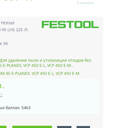
0 отзывов
:
Festool
 45-LHS 225 /5
4
ы:
66
ля удаления пыли и утилизации отходов без
E-PLANEX, VCP 450 E-L, VCP 450 E-M..
M 45 E-PLANEX, VCP 450 E-L, VCP 450 E-M
р.
Е?
ых баллах: 5463