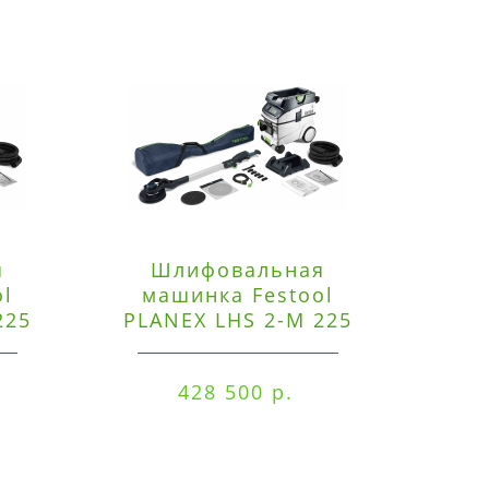
я
Шлифовальная
Э
ol
машинка Festool
225
PLANEX LHS 2-M 225
ред
EQ/CTM 36-Set
RO
428 500 р.