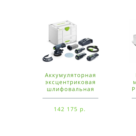
Аккумуляторная
эксцентриковая
шлифовальная
P
машинка Festool ETSC
125 3,0 I-Set
142 175 р.