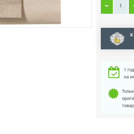
К
1 го
на и
Тольк
ориг
товар