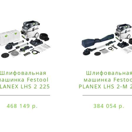
Шлифовальная
Шлифовальна
машинка Festool
машинка Festo
LANEX LHS 2 225
PLANEX LHS 2-M 
EQI/CTM 36-Set
EQ/CTL 36-Set
468 149 р.
384 054 р.