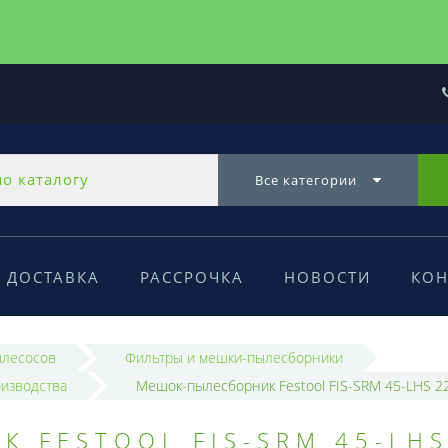
Все категории
ДОСТАВКА
РАССРОЧКА
НОВОСТИ
КОН
ылесосов
Фильтры и мешки-пылесборники
оизводства
Мешок-пылесборник Festool FIS-SRM 45-LHS 22
 FESTOOL FIS-SRM 45-LHS