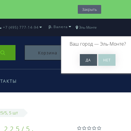
Закрыть
р.
Валюта
+7 (495) 777-14-94
Эль-Монте
Ваш город —
Эль-Монте
?
Корзина
0
ТАКТЫ
5/5, 5 шт
 225/5,