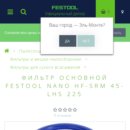
0
Официальный дилер
Ваш город —
Эль-Монте
?
Снизили все цены на 20%, успей купить!
Закрыть
Пылесосы
Оснастка для пылесосов
Фильтры и мешки-пылесборники
Фильтры для сухого всасывания
ФИЛЬТР ОСНОВНОЙ
FESTOOL NANO HF-SRM 45-
LHS 225
0 отзывов