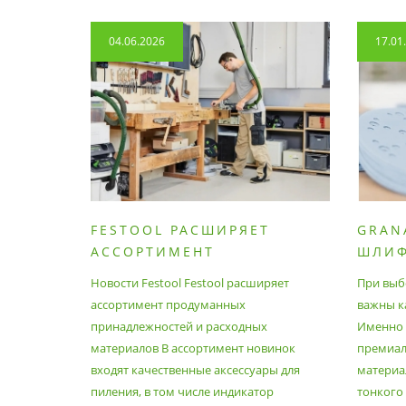
04.06.2026
17.01
FESTOOL РАСШИРЯЕТ
GRAN
АССОРТИМЕНТ
ШЛИ
ПРОДУМАННЫХ
МАТЕ
Новости Festool Festool расширяет
При выб
ПРИНАДЛЕЖНОСТЕЙ И
ассортимент продуманных
важны к
РАСХОДНЫХ МАТЕРИАЛОВ
принадлежностей и расходных
Именно э
материалов В ассортимент новинок
премиа
входят качественные аксессуары для
материал
пиления, в том числе индикатор
тонкого