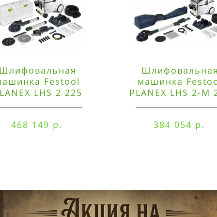
Шлифовальная
Шлифовальна
машинка Festool
машинка Festo
LANEX LHS 2 225
PLANEX LHS 2-M 
EQI/CTM 36-Set
EQ/CTL 36-Set
468 149 р.
384 054 р.