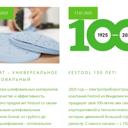
.2025
17.01.2025
AT – УНИВЕРСАЛЬНОЕ
FESTOOL 100 ЛЕТ!
ФОВАЛЬНЫЙ
РИАЛ
оре шлифовальных материалов
2025 год — электроприборостро
ачество и эффективность.
компания Festool из Венделинге
то предлагает Festool со своим
празднует своё 100-летие: век се
льным шлифовальным
корпоративной и технологическ
ом Granat: от грубого до
истории, движимой большой стр
 шлифования – оптимальное
ремеслу. С самого начала — с 19