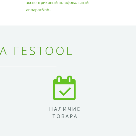
эксцентриковый шлифовальный
идеально 
аппарат&nb..
Благода..
А FESTOOL
НАЛИЧИЕ
ТОВАРА