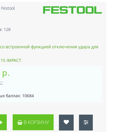
:
Festool
3
ы:
128
x со встроенной функцией отключения удара для
.
 15 IMPACT
 р.
Е?
ых баллах: 10684
В КОРЗИНУ