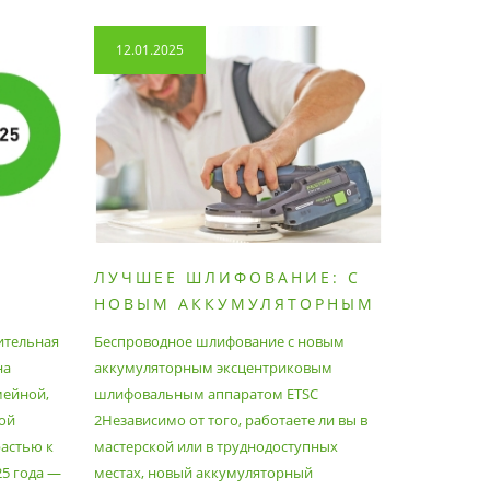
12.01.2025
14.04.2
ЛУЧШЕЕ ШЛИФОВАНИЕ: С
КАК П
НОВЫМ АККУМУЛЯТОРНЫМ
ПЫЛЕС
ШЛИФОВАЛЬНЫМ
МАКСИ
ительная
Беспроводное шлифование с новым
Festool уж
АППАРАТОМ ETSC2
на
аккумуляторным эксцентриковым
пылесосам
мейной,
шлифовальным аппаратом ETSC
Немецкий 
ой
2Независимо от того, работаете ли вы в
множество
астью к
мастерской или в труднодоступных
нужд, поз
25 года —
местах, новый аккумуляторный
спланиров