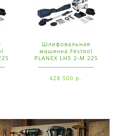
я
Шлифовальная
Э
ol
машинка Festool
225
PLANEX LHS 2-M 225
ред
EQ/CTM 36-Set
RO
428 500 р.