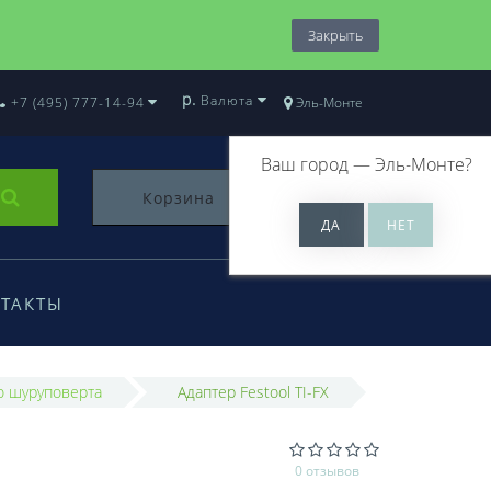
Закрыть
р.
Валюта
+7 (495) 777-14-94
Эль-Монте
Ваш город —
Эль-Монте
?
Корзина
0
ТАКТЫ
о шуруповерта
Адаптер Festool TI-FX
0 отзывов