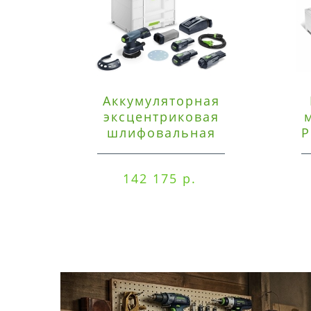
Аккумуляторная
эксцентриковая
шлифовальная
P
машинка Festool ETSC
125 3,0 I-Set
142 175 р.