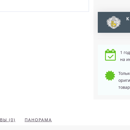
К
1 го
на и
Тольк
ориг
товар
ВЫ (0)
ПАНОРАМА