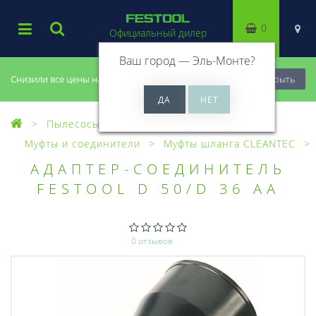
0
Официальный дилер
Ваш город —
Эль-Монте
?
Снизили все цены на 20%, успей купить!
Закрыть
Пылесосы
Оснастка для пылесосов
Муфты и соединители
Муфты шланга CLEANTEC
АДАПТЕР-СОЕДИНИТЕЛЬ
FESTOOL D 50/D 36 AA
0 отзывов