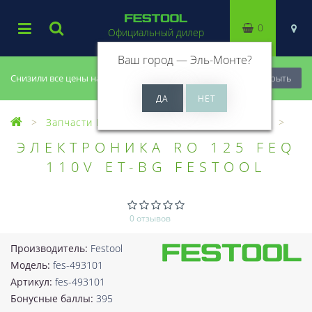
0
Официальный дилер
Ваш город —
Эль-Монте
?
Снизили все цены на 20%, успей купить!
Закрыть
Запчасти Festool
Все запчасти (Разное)
ЭЛЕКТРОНИКА RO 125 FEQ
110V ET-BG FESTOOL
0 отзывов
Производитель:
Festool
Модель:
fes-493101
Артикул:
fes-493101
Бонусные баллы:
395