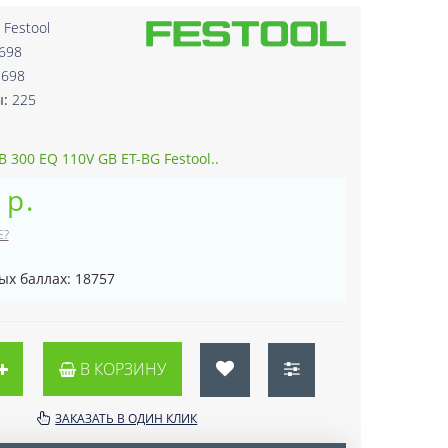
:
Festool
698
1698
ы:
225
 300 EQ 110V GB ET-BG Festool..
 р.
Е?
ых баллах: 18757
В КОРЗИНУ
ЗАКАЗАТЬ В ОДИН КЛИК