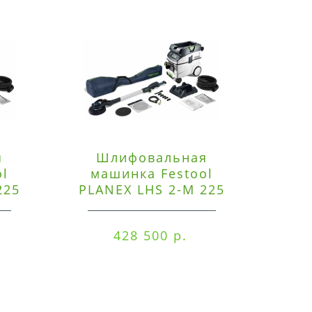
я
Шлифовальная
Э
ol
машинка Festool
225
PLANEX LHS 2-M 225
ред
EQ/CTM 36-Set
RO
428 500 р.