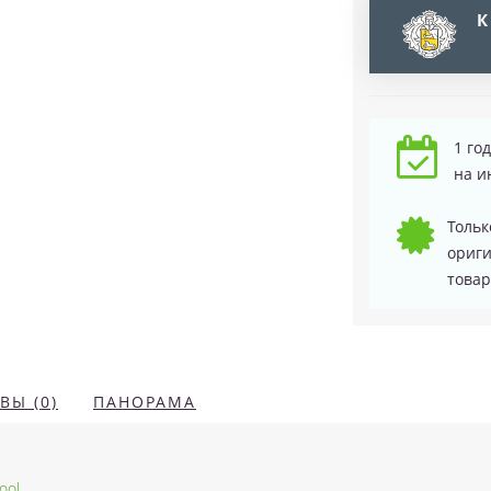
К
1 го
на и
Тольк
ориг
товар
ВЫ (0)
ПАНОРАМА
ool