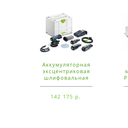
Аккумуляторная
эксцентриковая
шлифовальная
P
машинка Festool ETSC
125 3,0 I-Set
142 175 р.