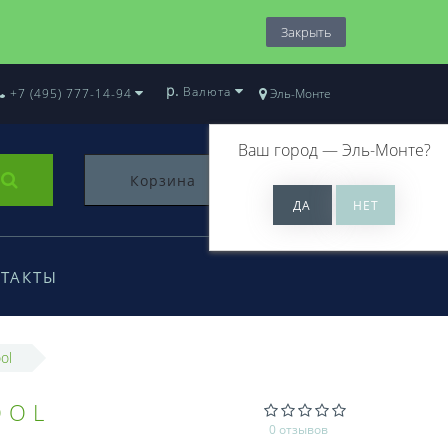
Закрыть
р.
Валюта
+7 (495) 777-14-94
Эль-Монте
Ваш город —
Эль-Монте
?
Корзина
0
ТАКТЫ
ol
OOL
0 отзывов