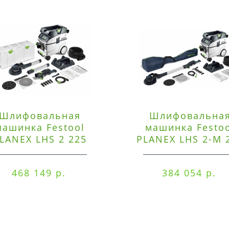
Шлифовальная
Шлифовальна
машинка Festool
машинка Festo
LANEX LHS 2 225
PLANEX LHS 2-M 
EQI/CTM 36-Set
EQ/CTL 36-Set
468 149 р.
384 054 р.