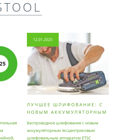
STOOL
12.01.2025
14.04.2
ЛУЧШЕЕ ШЛИФОВАНИЕ: С
КАК П
НОВЫМ АККУМУЛЯТОРНЫМ
ПЫЛЕС
ШЛИФОВАЛЬНЫМ
МАКСИ
ительная
Беспроводное шлифование с новым
Festool уж
АППАРАТОМ ETSC2
на
аккумуляторным эксцентриковым
пылесосам
мейной,
шлифовальным аппаратом ETSC
Немецкий 