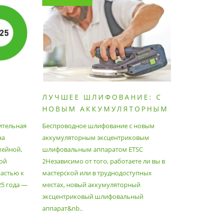
ЛУЧШЕЕ ШЛИФОВАНИЕ: С
КАК П
НОВЫМ АККУМУЛЯТОРНЫМ
ПЫЛЕС
ШЛИФОВАЛЬНЫМ
МАКСИ
ительная
Беспроводное шлифование с новым
Festool уж
АППАРАТОМ ETSC2
на
аккумуляторным эксцентриковым
пылесосам
мейной,
шлифовальным аппаратом ETSC
Немецкий 
ой
2Независимо от того, работаете ли вы в
множество
астью к
мастерской или в труднодоступных
нужд, поз
25 года —
местах, новый аккумуляторный
спланиров
эксцентриковый шлифовальный
идеально 
аппарат&nb..
Благода..