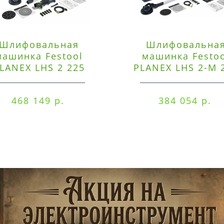
Шлифовальная
Шлифовальна
машинка Festool
машинка Festo
LANEX LHS 2 225
PLANEX LHS 2-M 
EQI/CTM 36-Set
EQ/CTL 36-Set
468 149 р.
384 054 р.