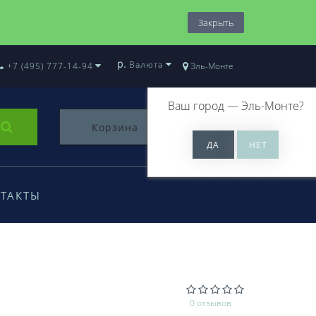
Закрыть
р.
Валюта
+7 (495) 777-14-94
Эль-Монте
Ваш город —
Эль-Монте
?
Корзина
0
ТАКТЫ
0 отзывов