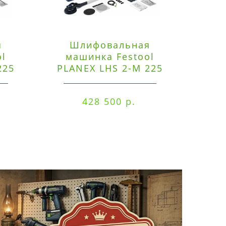
я
Шлифовальная
Э
ol
машинка Festool
225
PLANEX LHS 2-M 225
ред
EQ/CTM 36-Set
RO
428 500 р.