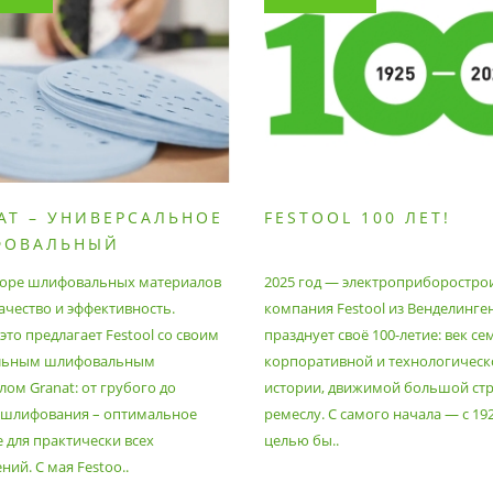
AT – УНИВЕРСАЛЬНОЕ
FESTOOL 100 ЛЕТ!
ФОВАЛЬНЫЙ
РИАЛ
оре шлифовальных материалов
2025 год — электроприборостро
ачество и эффективность.
компания Festool из Венделинге
то предлагает Festool со своим
празднует своё 100-летие: век се
льным шлифовальным
корпоративной и технологическ
ом Granat: от грубого до
истории, движимой большой стр
 шлифования – оптимальное
ремеслу. С самого начала — с 19
 для практически всех
целью бы..
ий. С мая Festoo..