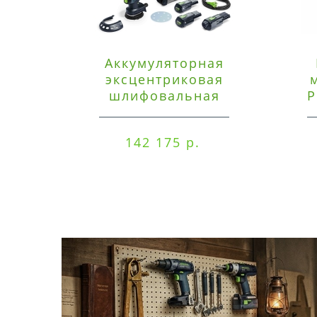
Аккумуляторная
эксцентриковая
шлифовальная
P
машинка Festool ETSC
125 3,0 I-Set
142 175 р.