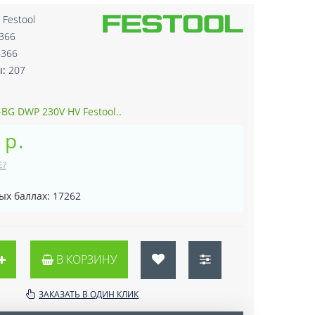
:
Festool
366
6366
ы:
207
BG DWP 230V HV Festool..
 р.
Е?
ых баллах: 17262
В КОРЗИНУ
ЗАКАЗАТЬ В ОДИН КЛИК