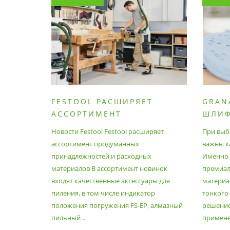
FESTOOL РАСШИРЯЕТ
GRAN
АССОРТИМЕНТ
ШЛИ
ПРОДУМАННЫХ
МАТЕ
Новости Festool Festool расширяет
При выб
ПРИНАДЛЕЖНОСТЕЙ И
ассортимент продуманных
важны к
РАСХОДНЫХ МАТЕРИАЛОВ
принадлежностей и расходных
Именно э
материалов В ассортимент новинок
премиа
входят качественные аксессуары для
материал
пиления, в том числе индикатор
тонкого
положения погружения FS-EP, алмазный
решение
пильный ..
применен