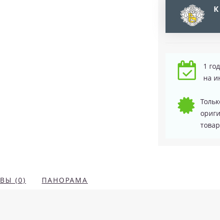
К
1 го
на и
Тольк
ориг
товар
ВЫ (0)
ПАНОРАМА