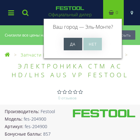
0
Официальный дилер
Ваш город —
Эль-Монте
?
Снизили все цены на 20%, успей купить!
Закрыть
Запчасти Festool
Все запчасти (Разное)
ЭЛЕКТРОНИКА CTM AC
HD/LHS AUS VP FESTOOL
0 отзывов
Производитель:
Festool
Модель:
fes-204900
Артикул:
fes-204900
Бонусные баллы:
857