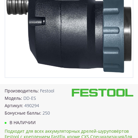
Производитель:
Festool
Модель:
DD-ES
Артикул:
490294
Бонусные баллы:
250
В НАЛИЧИИ
Подходит для всех аккумуляторных дрелей-шуруповёртов
Festool с креплением FastFix, кроме CXS.СпециализацияДля