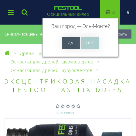
0
Официальный дилер
Ваш город —
Эль-Монте
?
Снизили все цены на 20%, успей купить!
Закрыть
Дрели - шуруповерты
Оснастка для дрелей, шуруповертов
Оснастка для дрелей-шуруповертов
ЭКСЦЕНТРИКОВАЯ НАСАДКА
FESTOOL FASTFIX DD-ES
0 отзывов