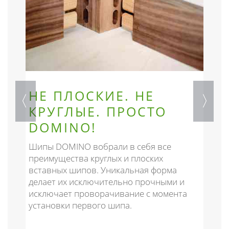
НЕ ПЛОСКИЕ. НЕ
КРУГЛЫЕ. ПРОСТО
DOMINO!
В
и
Шипы DOMINO вобрали в себя все
б
преимущества круглых и плоских
и
п
вставных шипов. Уникальная форма
в
делает их исключительно прочными и
ш
исключает проворачивание с момента
установки первого шипа.