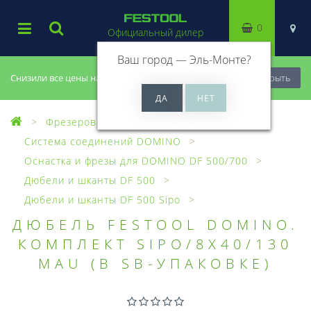
0
Официальный дилер
Ваш город —
Эль-Монте
?
Снизили все цены на 20%, успей купить!
Закрыть
Фрезерование
Система соединений DOMINO
Оснастка и фрезы для DOMINO DF 500/700
Дюбели и шканты DF 500
Дюбели и шканты DF 500 Sipo
ДЮБЕЛЬ FESTOOL DOMINO.
КОМПЛЕКТ SIPO/8X40/130
MAU (В SB-УПАКОВКЕ)