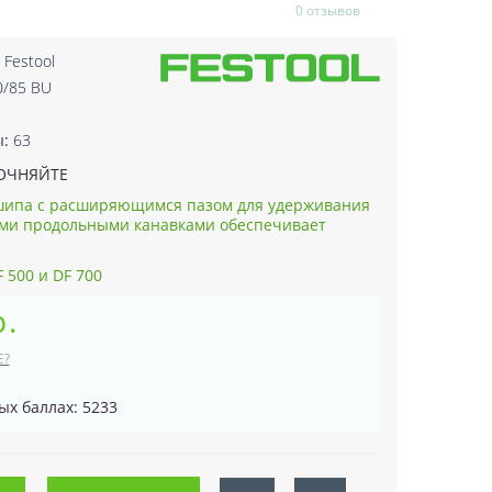
0 отзывов
:
Festool
0/85 BU
2
ы:
63
ОЧНЯЙТЕ
шипа с расширяющимся пазом для удерживания
ыми продольными канавками обеспечивает
 500 и DF 700
р.
Е?
ых баллах: 5233