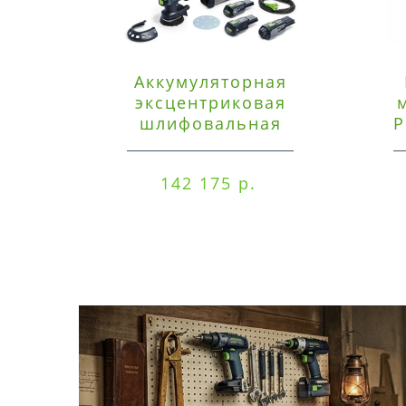
Аккумуляторная
эксцентриковая
шлифовальная
P
машинка Festool ETSC
125 3,0 I-Set
142 175 р.