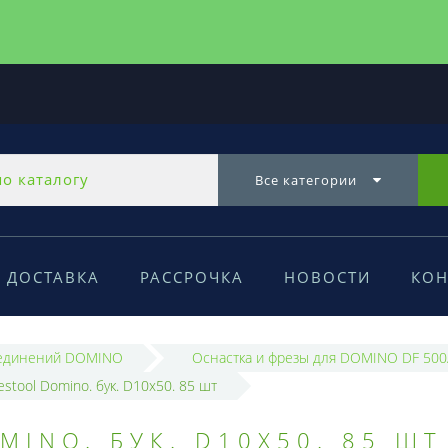
Все категории
ДОСТАВКА
РАССРОЧКА
НОВОСТИ
КОН
оединений DOMINO
Оснастка и фрезы для DOMINO DF 500
stool Domino. бук. D10x50. 85 шт
MINO. БУК. D10X50. 85 ШТ