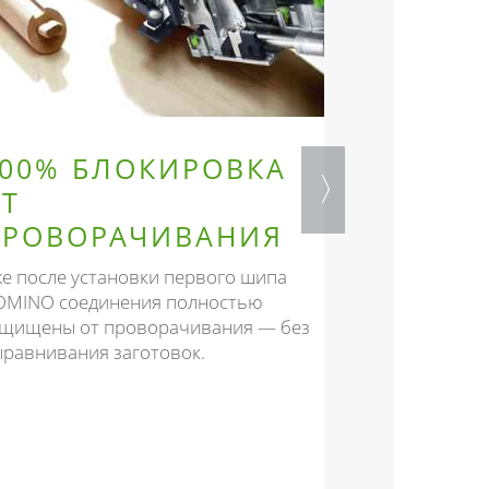
100% БЛОКИРОВКА
ОБЗОР 
ОТ
ШИПОВ
ПРОВОРАЧИВАНИЯ
Подходящий ш
размеры от 4x
е после установки первого шипа
стержни для 
OMINO соединения полностью
изготовления
ащищены от проворачивания — без
равнивания заготовок.