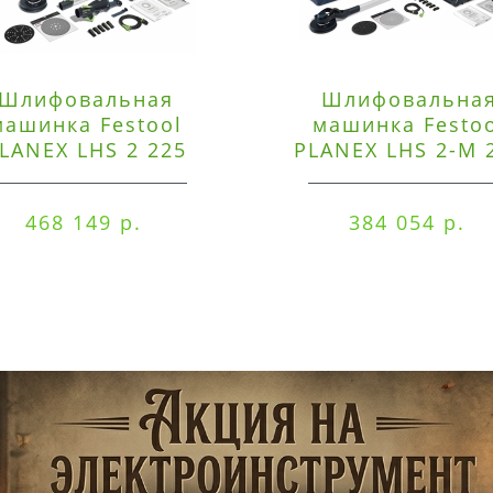
Шлифовальная
Шлифовальна
машинка Festool
машинка Festo
LANEX LHS 2 225
PLANEX LHS 2-M 
EQI/CTM 36-Set
EQ/CTL 36-Set
468 149 р.
384 054 р.