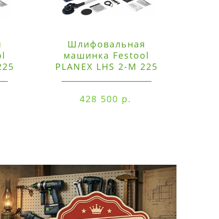
я
Шлифовальная
Э
ol
машинка Festool
225
PLANEX LHS 2-M 225
ред
EQ/CTM 36-Set
RO
428 500 р.