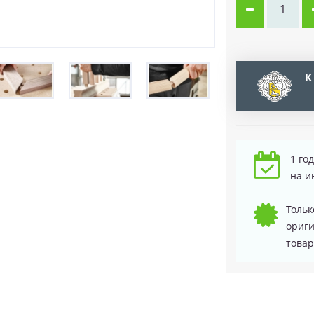
К
1 го
на и
Тольк
ориг
товар