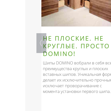
ННОЕ
НЕ ПЛОСКИЕ. НЕ
ЗОВАНИЕ
КРУГЛЫЕ. ПРОСТО
DOMINO!
отовлены из
нной с учётом
Шипы DOMINO вобрали в себя вс
ного и
преимущества круглых и плоских
опользования.
вставных шипов. Уникальная фор
 Лесного
делает их исключительно прочны
а (FSC™), что
исключает проворачивание с
 этап цепочки
момента установки первого шипа.
имеет