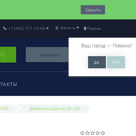
Закрыть
р.
Валюта
+7 (495) 777-14-94
Помона
Ваш город —
Помона
?
Корзина
0
ТАКТЫ
/700
Дюбели и шканты DF 500