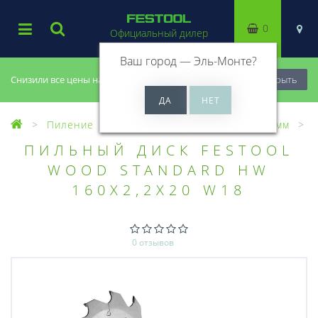
0
Официальный дилер
Ваш город —
Эль-Монте
?
Снизили все цены на 20%, успей купить!
Закрыть
Пиление
Пильные диски
Диски 160мм
ПИЛЬНЫЙ ДИСК FESTOOL
WOOD STANDARD HW
160X2,2X20 W18
0 отзывов