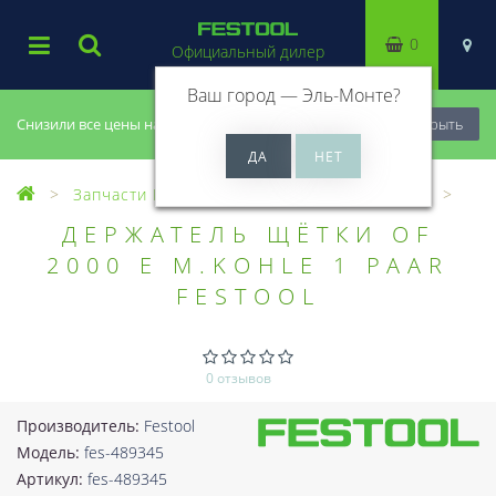
0
Официальный дилер
Ваш город —
Эль-Монте
?
Снизили все цены на 20%, успей купить!
Закрыть
Запчасти Festool
Все запчасти (Разное)
ДЕРЖАТЕЛЬ ЩЁТКИ OF
2000 E M.KOHLE 1 PAAR
FESTOOL
0 отзывов
Производитель:
Festool
Модель:
fes-489345
Артикул:
fes-489345