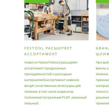
FESTOOL РАСШИРЯЕТ
GRAN
АССОРТИМЕНТ
ШЛИ
ПРОДУМАННЫХ
МАТЕ
Новости Festool Festool расширяет
При выб
ПРИНАДЛЕЖНОСТЕЙ И
ассортимент продуманных
важны к
РАСХОДНЫХ МАТЕРИАЛОВ
принадлежностей и расходных
Именно э
материалов В ассортимент новинок
премиа
входят качественные аксессуары для
материал
пиления, в том числе индикатор
тонкого
положения погружения FS-EP, алмазный
решение
пильный ..
применен