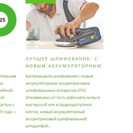
ЛУЧШЕЕ ШЛИФОВАНИЕ: С
КАК П
НОВЫМ АККУМУЛЯТОРНЫМ
ПЫЛЕС
ШЛИФОВАЛЬНЫМ
МАКСИ
ительная
Беспроводное шлифование с новым
Festool уж
АППАРАТОМ ETSC2
на
аккумуляторным эксцентриковым
пылесосам
мейной,
шлифовальным аппаратом ETSC
Немецкий 
ой
2Независимо от того, работаете ли вы в
множество
астью к
мастерской или в труднодоступных
нужд, поз
25 года —
местах, новый аккумуляторный
спланиров
эксцентриковый шлифовальный
идеально 
аппарат&nb..
Благода..