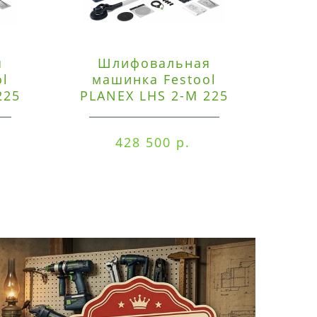
я
Шлифовальная
Э
ol
машинка Festool
225
PLANEX LHS 2-M 225
ред
EQ/CTM 36-Set
RO
428 500 р.