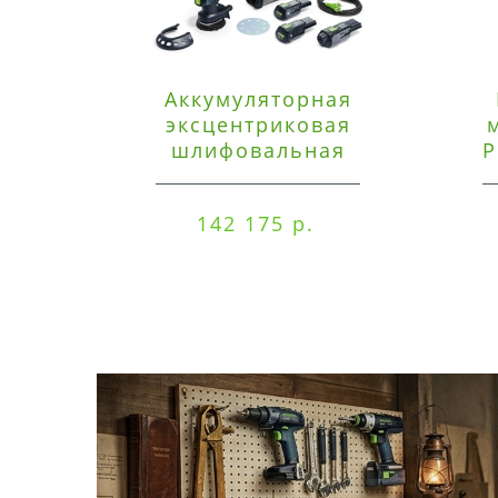
Аккумуляторная
эксцентриковая
шлифовальная
P
машинка Festool ETSC
125 3,0 I-Set
142 175 р.