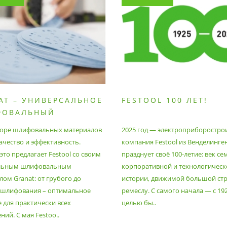
AT – УНИВЕРСАЛЬНОЕ
FESTOOL 100 ЛЕТ!
ФОВАЛЬНЫЙ
РИАЛ
оре шлифовальных материалов
2025 год — электроприборостро
ачество и эффективность.
компания Festool из Венделинге
то предлагает Festool со своим
празднует своё 100-летие: век се
льным шлифовальным
корпоративной и технологическ
ом Granat: от грубого до
истории, движимой большой стр
 шлифования – оптимальное
ремеслу. С самого начала — с 19
 для практически всех
целью бы..
ий. С мая Festoo..