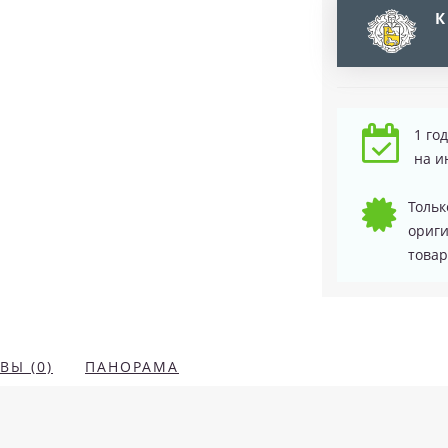
К
1 го
на и
Тольк
ориг
товар
ВЫ (0)
ПАНОРАМА