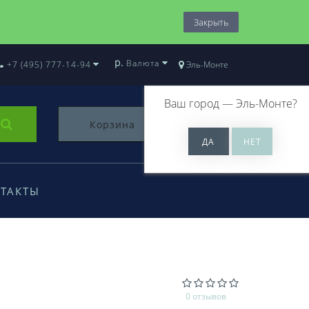
Закрыть
р.
Валюта
+7 (495) 777-14-94
Эль-Монте
Ваш город —
Эль-Монте
?
Корзина
0
ТАКТЫ
0 отзывов