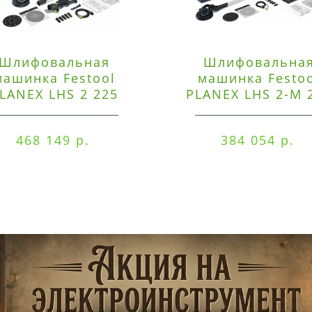
Шлифовальная
Шлифовальна
машинка Festool
машинка Festo
LANEX LHS 2 225
PLANEX LHS 2-M 
EQI/CTM 36-Set
EQ/CTL 36-Set
468 149 р.
384 054 р.