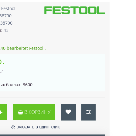
:
Festool
038790
038790
ы:
43
0 bearbeitet Festool..
р.
Е?
ых баллах: 3600
В КОРЗИНУ
ЗАКАЗАТЬ В ОДИН КЛИК