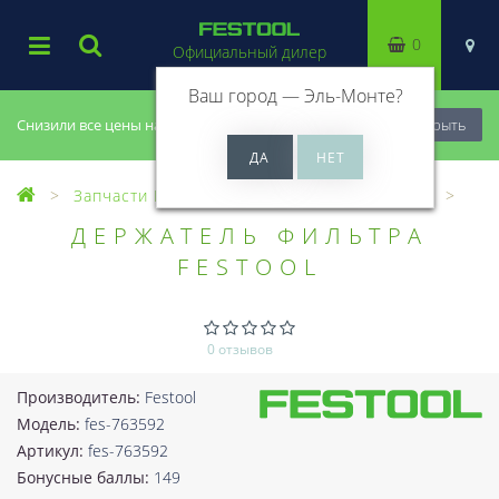
0
Официальный дилер
Ваш город —
Эль-Монте
?
Снизили все цены на 20%, успей купить!
Закрыть
Запчасти Festool
Все запчасти (Разное)
ДЕРЖАТЕЛЬ ФИЛЬТРА
FESTOOL
0 отзывов
Производитель:
Festool
Модель:
fes-763592
Артикул:
fes-763592
Бонусные баллы:
149