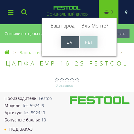
0
Официальный дилер
Ваш город —
Эль-Монте
?
Снизили все цены на 20%, успей купить!
Закрыть
Запчасти Festool
Все запчасти (Разное)
ЦАПФА EVP 16-2S FESTOOL
0 отзывов
Производитель:
Festool
Модель:
fes-592449
Артикул:
fes-592449
Бонусные баллы:
13
ПОД ЗАКАЗ