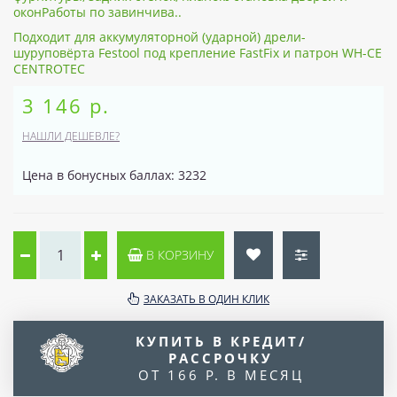
оконРаботы по завинчива..
Подходит для аккумуляторной (ударной) дрели-
шуруповёрта Festool под крепление FastFix и патрон WH-CE
CENTROTEC
3 146 р.
НАШЛИ ДЕШЕВЛЕ?
Цена в бонусных баллах: 3232
В КОРЗИНУ
ЗАКАЗАТЬ В ОДИН КЛИК
КУПИТЬ В КРЕДИТ/
РАССРОЧКУ
ОТ 166 Р. В МЕСЯЦ