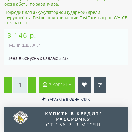
оконРаботы по завинчива..
Подходит для аккумуляторной (ударной) дрели-
шуруповёрта Festool под крепление FastFix и патрон WH-CE
CENTROTEC
3 146 р.
НАШЛИ ДЕШЕВЛЕ?
Цена в бонусных баллах: 3232
В КОРЗИНУ
ЗАКАЗАТЬ В ОДИН КЛИК
КУПИТЬ В КРЕДИТ/
РАССРОЧКУ
ОТ 166 Р. В МЕСЯЦ