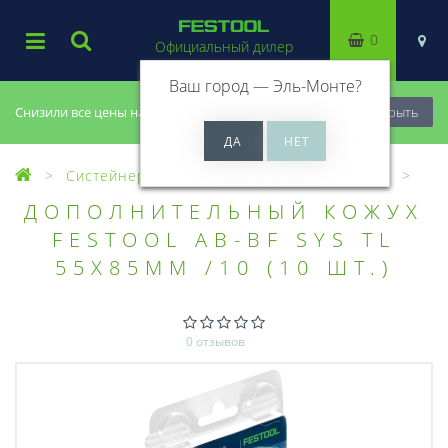
0
Официальный дилер
Ваш город —
Эль-Монте
?
Снизили все цены на 20%, успей купить!
Закрыть
Систейнеры
Оснастка для систейнеров
ДОПОЛНИТЕЛЬНЫЙ КОЖУX
FESTOOL AB-BF SYS TL
55X85MM /10 (10 ШТ.)
0 отзывов