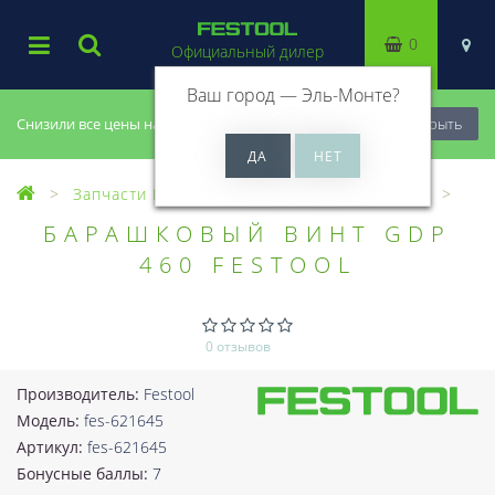
0
Официальный дилер
Ваш город —
Эль-Монте
?
Снизили все цены на 20%, успей купить!
Закрыть
Запчасти Festool
Все запчасти (Разное)
БАРАШКОВЫЙ ВИНТ GDP
460 FESTOOL
0 отзывов
Производитель:
Festool
Модель:
fes-621645
Артикул:
fes-621645
Бонусные баллы:
7