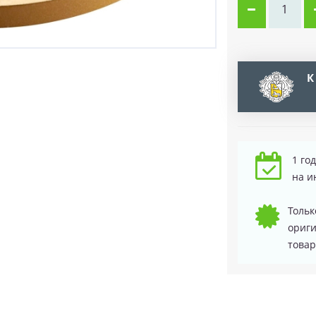
К
1 го
на и
Тольк
ориг
товар