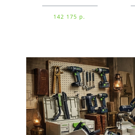
машинка Festool ETSC
125 3,0 I-Set
142 175 р.