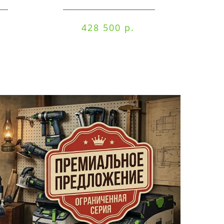
EQ/CTM 36-Set
RO
428 500 р.