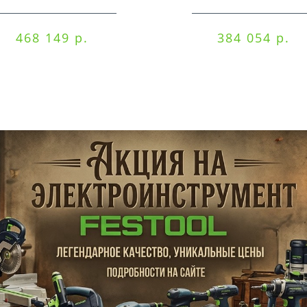
EQI/CTM 36-Set
EQ/CTL 36-Set
468 149 р.
384 054 р.