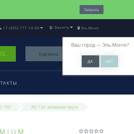
Закрыть
р.
Валюта
+7 (495) 777-14-94
Эль-Монте
Ваш город —
Эль-Монте
?
Корзина
0
ТАКТЫ
0, 150
RG 130: алмазные круги
EMIUM