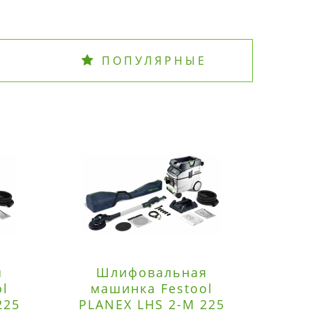
ПОПУЛЯРНЫЕ
я
Шлифовальная
Э
ol
машинка Festool
225
PLANEX LHS 2-M 225
ред