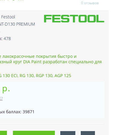
0 отзывов
:
Festool
INT-D130 PREMIUM
6
ы:
478
е лакокрасочные покрытия быстро и
зный круг DIA Paint разработан специально для
 130 ECI, RG 130, RGP 130, AGP 125
 р.
Е?
ых баллах: 39871