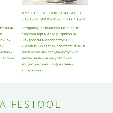
ЛУЧШЕЕ ШЛИФОВАНИЕ: С
КАК П
НОВЫМ АККУМУЛЯТОРНЫМ
ПЫЛЕС
ШЛИФОВАЛЬНЫМ
МАКСИ
ительная
Беспроводное шлифование с новым
Festool уж
АППАРАТОМ ETSC2
на
аккумуляторным эксцентриковым
пылесосам
мейной,
шлифовальным аппаратом ETSC
Немецкий 
ой
2Независимо от того, работаете ли вы в
множество
астью к
мастерской или в труднодоступных
нужд, поз
25 года —
местах, новый аккумуляторный
спланиров
эксцентриковый шлифовальный
идеально 
аппарат&nb..
Благода..
А FESTOOL