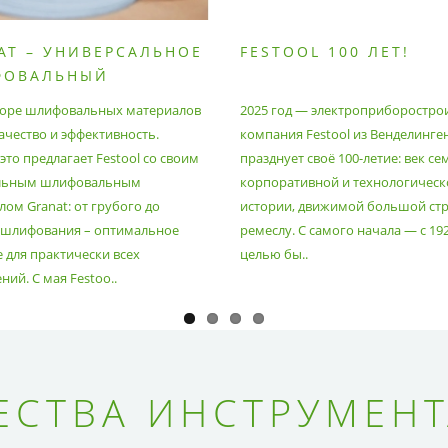
AT – УНИВЕРСАЛЬНОЕ
FESTOOL 100 ЛЕТ!
ФОВАЛЬНЫЙ
РИАЛ
оре шлифовальных материалов
2025 год — электроприборостро
ачество и эффективность.
компания Festool из Венделинге
то предлагает Festool со своим
празднует своё 100-летие: век се
льным шлифовальным
корпоративной и технологическ
ом Granat: от грубого до
истории, движимой большой стр
 шлифования – оптимальное
ремеслу. С самого начала — с 19
 для практически всех
целью бы..
ий. С мая Festoo..
СТВА ИНСТРУМЕНТ