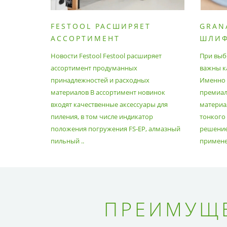
FESTOOL РАСШИРЯЕТ
GRAN
АССОРТИМЕНТ
ШЛИ
ПРОДУМАННЫХ
МАТЕ
Новости Festool Festool расширяет
При выб
ПРИНАДЛЕЖНОСТЕЙ И
ассортимент продуманных
важны к
РАСХОДНЫХ МАТЕРИАЛОВ
принадлежностей и расходных
Именно э
материалов В ассортимент новинок
премиа
входят качественные аксессуары для
материал
пиления, в том числе индикатор
тонкого
положения погружения FS-EP, алмазный
решение
пильный ..
применен
ПРЕИМУЩЕ