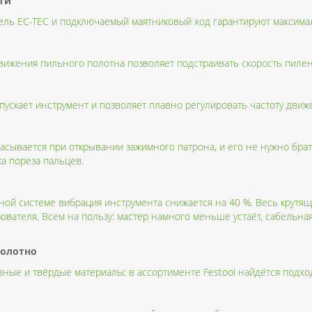
ти
ь EC-TEC и подключаемый маятниковый ход гарантируют максимал
вижения пильного полотна позволяет подстраивать скорость пиле
пускает инструмент и позволяет плавно регулировать частоту движ
сывается при открывании зажимного патрона, и его не нужно брать
а пореза пальцев.
ой системе вибрация инструмента снижается на 40 %. Весь крутящ
зователя. Всем на пользу: мастер намного меньше устаёт, сабельна
полотно
ивные и твёрдые материалы: в ассортименте Festool найдётся подх