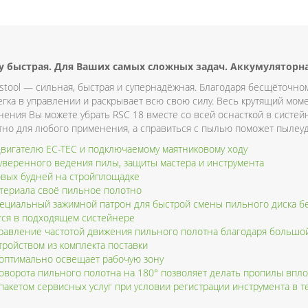
 быстрая. Для Ваших самых сложных задач. Аккумуляторная
estool — сильная, быстрая и супернадёжная. Благодаря бесщёточн
егка в управлении и раскрывает всю свою силу. Весь крутящий мом
нения Вы можете убрать RSC 18 вместе со всей оснасткой в систейн
тно для любого применения, а справиться с пылью поможет пылеу
вигателю EC-TEC и подключаемому маятниковому ходу
уверенного ведения пилы, защиты мастера и инструмента
овых будней на стройплощадке
атериала своё пильное полотно
пециальный зажимной патрон для быстрой смены пильного диска бе
ится в подходящем систейнере
правление частотой движения пильного полотна благодаря большой
тройством из комплекта поставки
 оптимально освещает рабочую зону
оворота пильного полотна на 180° позволяет делать пропилы вплот
пакетом сервисных услуг при условии регистрации инструмента в теч