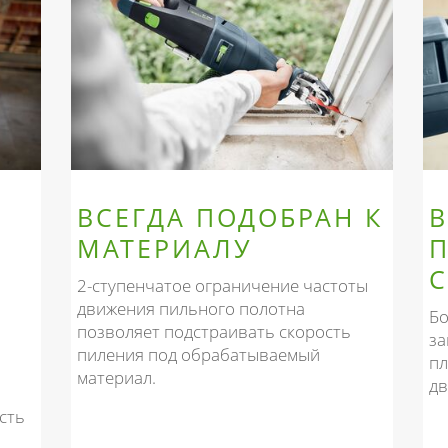
ВСЕГДА ПОДОБРАН К
В
МАТЕРИАЛУ
2-ступенчатое ограничение частоты
движения пильного полотна
Бо
позволяет подстраивать скорость
за
пиления под обрабатываемый
пл
материал.
дв
сть