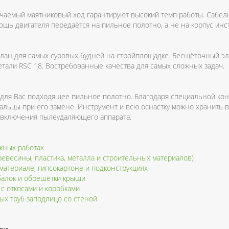
аемый маятниковый ход гарантируют высокий темп работы. Сабель
ощь двигателя передаётся на пильное полотно, а не на корпус инс
делан для самых суровых будней на стройплощадке. Бесщёточный эл
етали RSC 18. Востребованные качества для самых сложных задач.
ь для Вас подходящее пильное полотно. Благодаря специальной ко
пальцы при его замене. Инструмент и всю оснастку можно хранить 
о включения пылеудаляющего аппарата.
жных работах
евесины, пластика, металла и строительных материалов)
материале, гипсокартоне и подконструкциях
балок и обрешётки крыши
с откосами и коробками
ых труб заподлицо со стеной