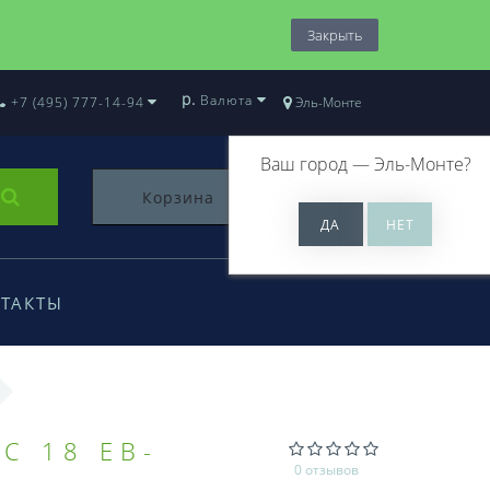
Закрыть
р.
Валюта
+7 (495) 777-14-94
Эль-Монте
Ваш город —
Эль-Монте
?
Корзина
0
ТАКТЫ
C 18 EB-
0 отзывов