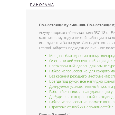
ПАНОРАМА
По-настоящему сильная. По-настоящему
Аккумуляторная сабельная пила RSC 18 от F
маятниковому ходу и низкой вибрации она л
инструмент и Ваши руки. Для надёжного хра
Festool найдётся подходящее пильное поло
Мощная: благодаря мощному электрод
Очень низкий уровень вибрации: для 
Сверхпрочный: сделан для самых сур
Гибкое использование: для каждого м
Без касания режущего инструмента: с
Всегда под рукой: всё наглядно хран
Дозируемое усилие: плавный пуск и у
Работа без пыли: с пылеудаляющим ус
Да будет свет: встроенный светодиод
Гибкое использование: возможность п
Страховка от любых неприятностей: с 
Полный вперёд!