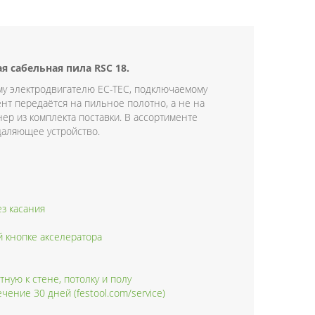
 сабельная пила RSC 18.
ому электродвигателю EC-TEC, подключаемому
ент передаётся на пильное полотно, а не на
ер из комплекта поставки. В ассортименте
даляющее устройство.
з касания
 кнопке акселератора
ную к стене, потолку и полу
ение 30 дней (festool.com/service)