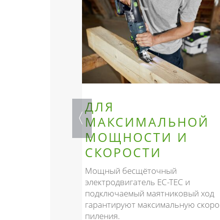
ОТ
ДЛЯ
МАКСИМАЛЬНОЙ
СТЕЙ
МОЩНОСТИ И
СКОРОСТИ
ь RSC 18 в
 покупки в
Мощный бесщёточный
ый пакет услуг»
электродвигатель EC-TEC и
то он будет
подключаемый маятниковый ход
 неприятностей
гарантируют максимальную скоро
пиления.