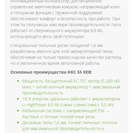
Инновационный KickbackStop, дистанционное
управление маятниковым кожухом, направляющий клин
и погружная функция с пружинной поддержкой
обеспечивают комфорт и безопасность при работе. При
этом ты получаешь максимум производительности: пила
работает от сверхмощного аккумулятора 8,0 Ah,
использующего весь свой потенциал.
Специальные пильные диски толщиной 1,6 мм
разработаны именно для этой аккумуляторной пилы,
обеспечивая не только превосходное качество распила,
но и увеличенное время автономной работы.
Основные преимущества HKC 55 KEB:
Мощность: бесщеточный EC-TEC мотор (5 200 об/
мин) + литий-ионный аккумулятор = максимальная
производительность
18 В энергии: идеально работает с аккумулятором
Li-HighPower 8,0 Ah (также совместима с 5,0 Ah)
Мобильная система: с направляющей FSK —
быстрые и точные поперечные резы
Дисковые пилы 1,6 мм: тонкие пильные полотна
для максимальной производительности и