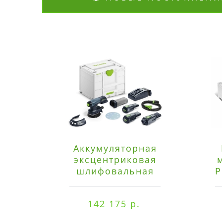
Аккумуляторная
эксцентриковая
шлифовальная
P
машинка Festool ETSC
125 3,0 I-Set
142 175 р.