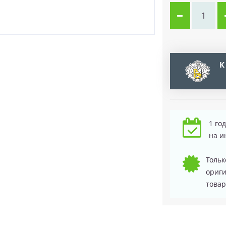
К
1 го
на и
Тольк
ориг
товар