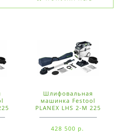
я
Шлифовальная
Э
ol
машинка Festool
225
PLANEX LHS 2-M 225
ред
EQ/CTM 36-Set
RO
428 500 р.