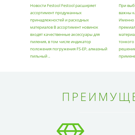
ПРОДУМАННЫХ
МАТЕ
Новости Festool Festool расширяет
При выб
ПРИНАДЛЕЖНОСТЕЙ И
ассортимент продуманных
важны к
РАСХОДНЫХ МАТЕРИАЛОВ
принадлежностей и расходных
Именно э
материалов В ассортимент новинок
премиа
входят качественные аксессуары для
материал
пиления, в том числе индикатор
тонкого
положения погружения FS-EP, алмазный
решение
пильный ..
применен
ПРЕИМУЩЕ