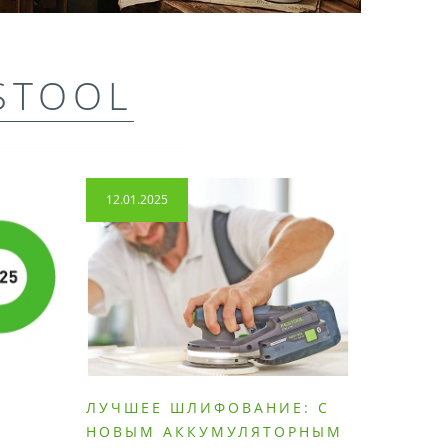
STOOL
12.01.2025
14.04.2
ЛУЧШЕЕ ШЛИФОВАНИЕ: С
КАК П
НОВЫМ АККУМУЛЯТОРНЫМ
ПЫЛЕС