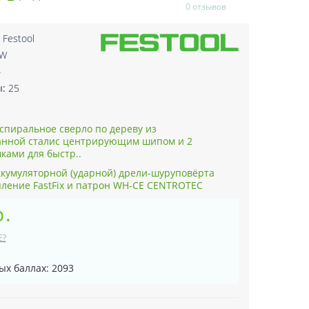
0 отзывов
:
Festool
/W
4
ы:
25
пиральное сверло по дереву из
анной сталис центрирующим шипом и 2
ами для быстр..
ккумуляторной (ударной) дрели-шуруповёрта
епление FastFix и патрон WH-CE CENTROTEC
р.
Е?
ых баллах: 2093