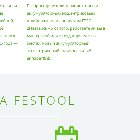
ШЛИФОВАЛЬНЫМ
МАКСИ
ительная
Беспроводное шлифование с новым
Festool уж
АППАРАТОМ ETSC2
на
аккумуляторным эксцентриковым
пылесосам
мейной,
шлифовальным аппаратом ETSC
Немецкий 
ой
2Независимо от того, работаете ли вы в
множество
астью к
мастерской или в труднодоступных
нужд, поз
25 года —
местах, новый аккумуляторный
спланиров
эксцентриковый шлифовальный
идеально 
аппарат&nb..
Благода..
А FESTOOL