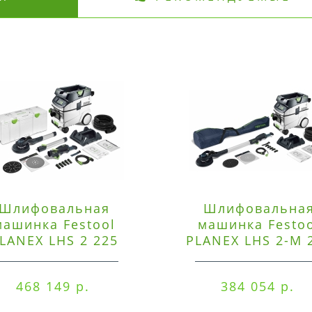
Шлифовальная
Шлифовальна
машинка Festool
машинка Festo
LANEX LHS 2 225
PLANEX LHS 2-M 
EQI/CTM 36-Set
EQ/CTL 36-Set
468 149 р.
384 054 р.