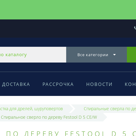
Все категории
ДОСТАВКА
РАССРОЧКА
НОВОСТИ
КОН
стка для дрелей, шуруповертов
Спиральные сверла по д
Спиральное сверло по дереву Festool D 5 CE/W
 ПО ДЕРЕВУ FESTOOL D 5 