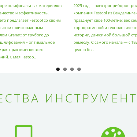
РИАЛ
оре шлифовальных материалов
2025 год — электроприборостро
ачество и эффективность.
компания Festool из Венделинге
то предлагает Festool со своим
празднует своё 100-летие: век се
льным шлифовальным
корпоративной и технологическ
ом Granat: от грубого до
истории, движимой большой стр
 шлифования – оптимальное
ремеслу. С самого начала — с 19
 для практически всех
целью бы..
ий. С мая Festoo..
СТВА ИНСТРУМЕНТ