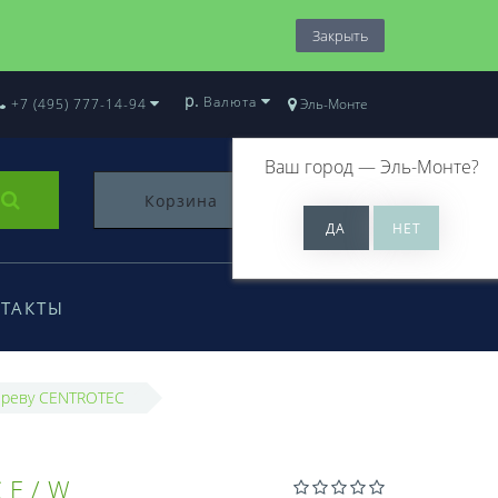
Закрыть
р.
Валюта
+7 (495) 777-14-94
Эль-Монте
Ваш город —
Эль-Монте
?
Корзина
0
ТАКТЫ
ереву CENTROTEC
CE/W