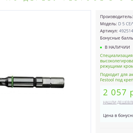
Производитель
Модель:
D 5 CE
Артикул:
49251
Бонусные балл
В НАЛИЧИИ
Специализацияс
высоколегиров
режущими кромк
Подходит для а
Festool под кр
2 057 
НАШЛИ ДЕШЕВЛ
Цена в бонусн