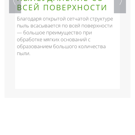
ВСЕЙ ПОВЕРХНОСТИ
о
Благодаря открытой сетчатой структуре
П
пыль всасывается по всей поверхности
д
— большое преимущество при
ш
обработке мягких оснований с
о
образованием большого количества
П
пыли.
о
м
р