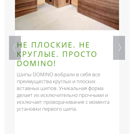
НЕ ПЛОСКИЕ. НЕ
КРУГЛЫЕ. ПРОСТО
DOMINO!
В
и
Шипы DOMINO вобрали в себя все
б
преимущества круглых и плоских
и
п
вставных шипов. Уникальная форма
в
делает их исключительно прочными и
ш
исключает проворачивание с момента
установки первого шипа.