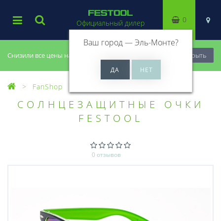
0
Официальный дилер
Ваш город —
Эль-Монте
?
Снизили все цены на 20%, успей купить!
Закрыть
FanShop
Товары для мастерской
СОЛНЦЕЗАЩИТНЫЕ ОЧКИ
FESTOOL
0 отзывов