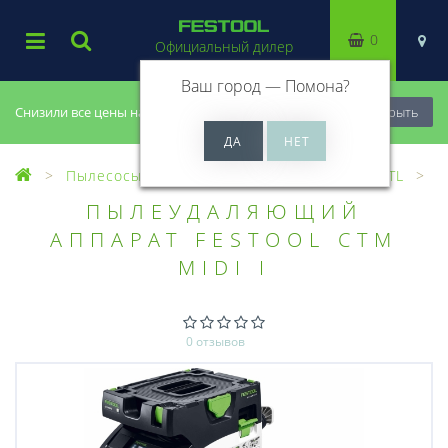
0
Официальный дилер
Ваш город —
Помона
?
Снизили все цены на 20%, успей купить!
Закрыть
Пылесосы
Пылеудаляющие аппараты CTL
ПЫЛЕУДАЛЯЮЩИЙ
АППАРАТ FESTOOL CTM
MIDI I
0 отзывов