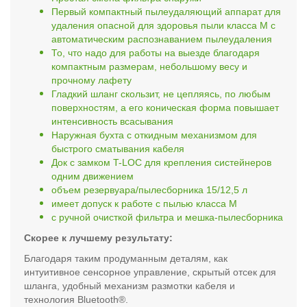
Первый компактный пылеудаляющий аппарат для
удаления опасной для здоровья пыли класса M с
автоматическим распознаванием пылеудаления
То, что надо для работы на выезде благодаря
компактным размерам, небольшому весу и
прочному лафету
Гладкий шланг скользит, не цепляясь, по любым
поверхностям, а его коническая форма повышает
интенсивность всасывания
Наружная бухта с откидным механизмом для
быстрого сматывания кабеля
Док с замком T-LOC для крепления систейнеров
одним движением
объем резервуара/пылесборника 15/12,5 л
имеет допуск к работе с пылью класса M
с ручной очисткой фильтра и мешка-пылесборника
Скорее к лучшему результату:
Благодаря таким продуманным деталям, как
интуитивное сенсорное управление, скрытый отсек для
шланга, удобный механизм размотки кабеля и
технология Bluetooth®.