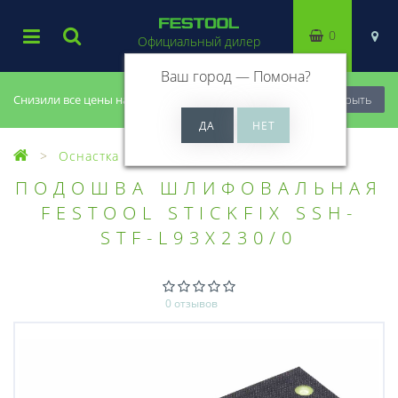
0
Официальный дилер
Ваш город —
Помона
?
Снизили все цены на 20%, успей купить!
Закрыть
Оснастка
Разная оснастка
ПОДОШВА ШЛИФОВАЛЬНАЯ
FESTOOL STICKFIX SSH-
STF-L93X230/0
0 отзывов