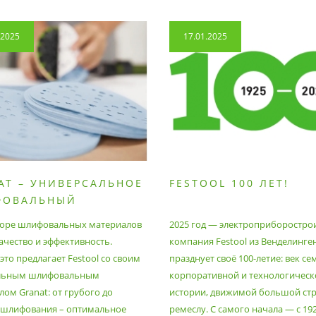
.2025
17.01.2025
AT – УНИВЕРСАЛЬНОЕ
FESTOOL 100 ЛЕТ!
ФОВАЛЬНЫЙ
РИАЛ
оре шлифовальных материалов
2025 год — электроприборостро
ачество и эффективность.
компания Festool из Венделинге
то предлагает Festool со своим
празднует своё 100-летие: век се
льным шлифовальным
корпоративной и технологическ
ом Granat: от грубого до
истории, движимой большой стр
 шлифования – оптимальное
ремеслу. С самого начала — с 19