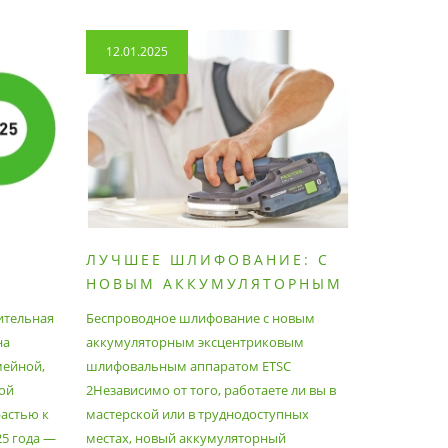
12.01.2025
14.04.2
ЛУЧШЕЕ ШЛИФОВАНИЕ: С
КАК П
НОВЫМ АККУМУЛЯТОРНЫМ
ПЫЛЕС
ШЛИФОВАЛЬНЫМ
МАКСИ
ительная
Беспроводное шлифование с новым
Festool уж
АППАРАТОМ ETSC2
на
аккумуляторным эксцентриковым
пылесосам
мейной,
шлифовальным аппаратом ETSC
Немецкий 
ой
2Независимо от того, работаете ли вы в
множество
астью к
мастерской или в труднодоступных
нужд, поз
25 года —
местах, новый аккумуляторный
спланиров