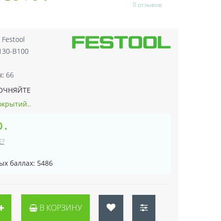
0 отзывов
:
Festool
130-B100
9
ы:
66
ОЧНЯЙТЕ
окрытий..
р.
Е?
ых баллах: 5486
В КОРЗИНУ