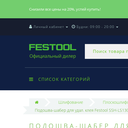
Снизили все цены на 20%, успей купить!
Личный кабинет
Будни: 09:00 - 20:00
Официальный дилер
СПИСОК КАТЕГОРИЙ
Шлифование
Плоскошлифо
Подошва-шабер для удал. клея Festool SSH-LS13
ПОДОШВА-ШАБЕР ДЛЯ