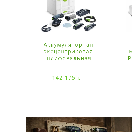
Аккумуляторная
эксцентриковая
шлифовальная
P
машинка Festool ETSC
125 3,0 I-Set
142 175 р.