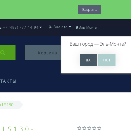
Закрыть
р.
Валюта
+7 (495) 777-14-94
Эль-Монте
Ваш город —
Эль-Монте
?
Корзина
0
ТАКТЫ
я LS130
-LS130-