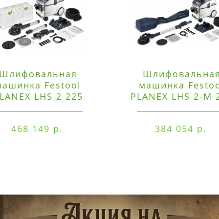
Шлифовальная
Шлифовальна
машинка Festool
машинка Festo
LANEX LHS 2 225
PLANEX LHS 2-M 
EQI/CTM 36-Set
EQ/CTL 36-Set
468 149 р.
384 054 р.