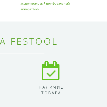
эксцентриковый шлифовальный
идеально 
аппарат&nb..
Благода..
А FESTOOL
НАЛИЧИЕ
ТОВАРА