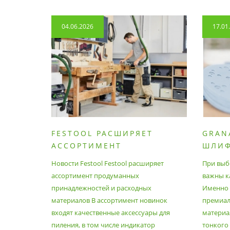
04.06.2026
17.01
FESTOOL РАСШИРЯЕТ
GRAN
АССОРТИМЕНТ
ШЛИ
ПРОДУМАННЫХ
МАТЕ
Новости Festool Festool расширяет
При выб
ПРИНАДЛЕЖНОСТЕЙ И
ассортимент продуманных
важны к
РАСХОДНЫХ МАТЕРИАЛОВ
принадлежностей и расходных
Именно э
материалов В ассортимент новинок
премиа
входят качественные аксессуары для
материал
пиления, в том числе индикатор
тонкого