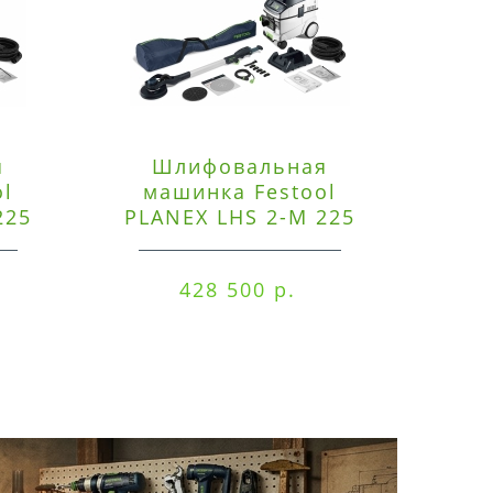
я
Шлифовальная
Э
ol
машинка Festool
225
PLANEX LHS 2-M 225
ред
EQ/CTM 36-Set
RO
428 500 р.