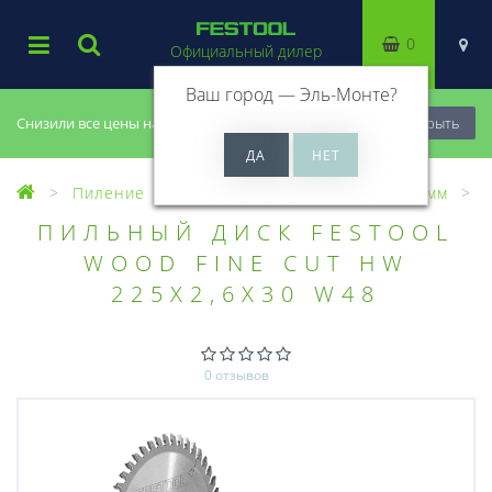
0
Официальный дилер
Ваш город —
Эль-Монте
?
Снизили все цены на 20%, успей купить!
Закрыть
Пиление
Пильные диски
Диски 225мм
ПИЛЬНЫЙ ДИСК FESTOOL
WOOD FINE CUT HW
225X2,6X30 W48
0 отзывов