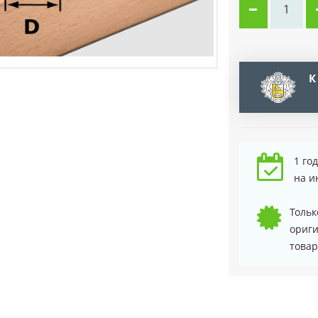
К
1 го
на и
Тольк
ориг
товар