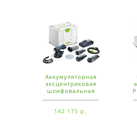
Аккумуляторная
эксцентриковая
шлифовальная
P
машинка Festool ETSC
125 3,0 I-Set
142 175 р.