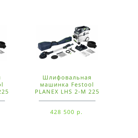
я
Шлифовальная
Э
ol
машинка Festool
225
PLANEX LHS 2-M 225
ред
EQ/CTM 36-Set
RO
428 500 р.