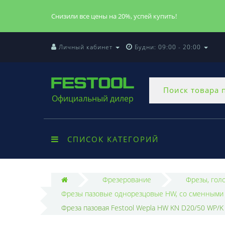
Снизили все цены на 20%, успей купить!
Личный кабинет
Будни: 09:00 - 20:00
Официальный дилер
СПИСОК КАТЕГОРИЙ
Фрезерование
Фрезы, гол
Фрезы пазовые однорезцовые HW, со сменными 
Фреза пазовая Festool Wepla HW KN D20/50 WP/K