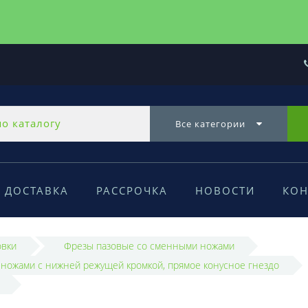
Все категории
ДОСТАВКА
РАССРОЧКА
НОВОСТИ
КОН
овки
Фрезы пазовые со сменными ножами
ножами с нижней режущей кромкой, прямое конусное гнездо