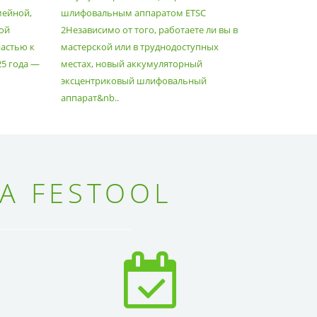
мейной,
шлифовальным аппаратом ETSC
Немецкий 
ой
2Независимо от того, работаете ли вы в
множество
астью к
мастерской или в труднодоступных
нужд, поз
25 года —
местах, новый аккумуляторный
спланиров
эксцентриковый шлифовальный
идеально 
аппарат&nb..
Благода..
А FESTOOL