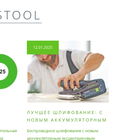
STOOL
12.01.2025
14.04.2
ЛУЧШЕЕ ШЛИФОВАНИЕ: С
КАК П
НОВЫМ АККУМУЛЯТОРНЫМ
ПЫЛЕС
ШЛИФОВАЛЬНЫМ
МАКСИ
ительная
Беспроводное шлифование с новым
Festool уж
АППАРАТОМ ETSC2
на
аккумуляторным эксцентриковым
пылесосам