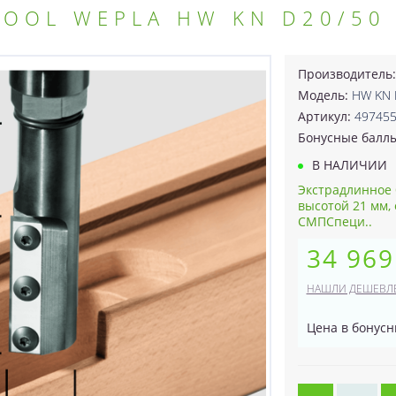
TOOL WEPLA HW KN D20/50
Производитель
Модель:
HW KN 
Артикул:
49745
Бонусные балл
В НАЛИЧИИ
Экстрадлинное 
высотой 21 мм,
СМПСпеци..
34 969
НАШЛИ ДЕШЕВЛ
Цена в бонусн