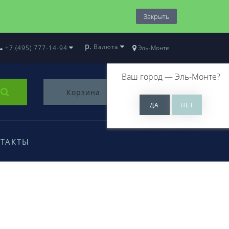
Закрыть
р.
Валюта
+7 (495) 777-14-94
Эль-Монте
Ваш город —
Эль-Монте
?
Корзина
0
ТАКТЫ