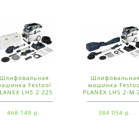
Шлифовальная
Шлифовальна
машинка Festool
машинка Festo
LANEX LHS 2 225
PLANEX LHS 2-M 
EQI/CTM 36-Set
EQ/CTL 36-Set
468 149 р.
384 054 р.