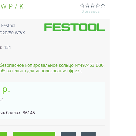
 WP/K
0 отзывов
:
Festool
D20/50 WP/K
5
ы:
434
безопасное копировальное кольцо N°497453 D30,
 обязательно для использования фрез с
 р.
Е?
ых баллах: 36145